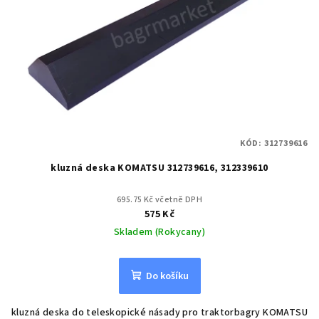
p
r
o
d
u
k
t
KÓD:
312739616
ů
kluzná deska KOMATSU 312739616, 312339610
695.75 Kč včetně DPH
575 Kč
Skladem (Rokycany)
Do košíku
kluzná deska do teleskopické násady pro traktorbagry KOMATSU