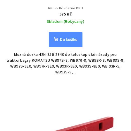
695.75 Kč včetně DPH
575 Kč
Skladem (Rokycany)
Do košíku
kluzná deska 42N-856-2840 do teleskopické násady pro
traktorbagry KOMATSU WB97S-8, WB97R-8, WB93R-8, WB93S-8,
WB97S-8E0, WB97R-8E0, WB93R-8E0, WB93S-8E0, WB 93R-5,
WB93S-5,...