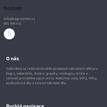
á
p
p
Kontakt
i
a
s
info
@
bagrmarket.cz
u
t
601 304 071
í
O nás
Zabýváme se velkoobchodním prodejem náhradních dílů pro
bagry, nakladače, dozery, grejdry, minibagry, drtiče
a
zároveň provádíme jejich servis.
Nabízíme
zuby
,
břity
,
filtry
,
podvozkové díly
a ostatní náhradní díly.
Rychlá navigace