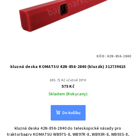
KÓD:
42N-856-2840
kluzná deska KOMATSU 42N-856-2840 (kluzák) 312739615
695.75 Kč včetně DPH
575 Kč
Skladem (Rokycany)
Do košíku
kluzná deska 42N-856-2840 do teleskopické násady pro
traktorbagry KOMATSU WB97S-8, WB97R-8, WB93R-8, WB93S-8,