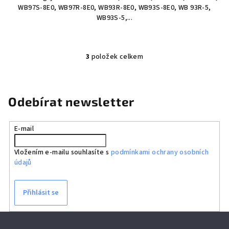
WB97S-8E0, WB97R-8E0, WB93R-8E0, WB93S-8E0, WB 93R-5,
WB93S-5,...
3
položek celkem
O
v
l
á
Odebírat newsletter
d
a
E-mail
c
í
Vložením e-mailu souhlasíte s
podmínkami ochrany osobních
p
údajů
r
v
k
Přihlásit se
y
v
Z
ý