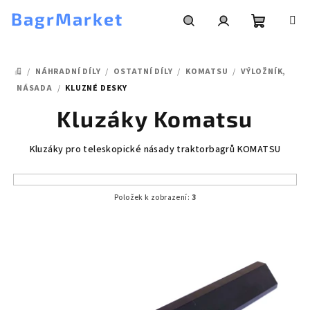
Přejít
BagrMarket
na
obsah
Nákupní
Hledat
Přihlášení
/
NÁHRADNÍ DÍLY
/
OSTATNÍ DÍLY
/
KOMATSU
/
VÝLOŽNÍK,
košík
DOMŮ
NÁSADA
/
KLUZNÉ DESKY
Kluzáky Komatsu
Kluzáky pro teleskopické násady traktorbagrů KOMATSU
Položek k zobrazení:
3
V
ý
p
i
s