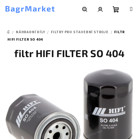
Přejít
BagrMarket
na
obsah
Nákupní
Hledat
Přihlášení
/
NÁHRADNÍ DÍLY
/
FILTRY PRO STAVEBNÍ STROJE
/
FILTR
košík
DOMŮ
HIFI FILTER SO 404
filtr HIFI FILTER SO 404