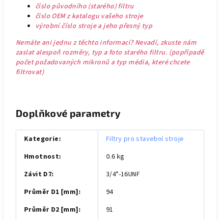
číslo původního (starého) filtru
číslo OEM z katalogu vašeho stroje
výrobní číslo stroje a jeho přesný typ
Nemáte ani jednu z těchto informací? Nevadí, zkuste nám
zaslat alespoň rozměry, typ a foto starého filtru. (popřípadě
počet požadovaných mikronů a typ média, které chcete
filtrovat)
Doplňkové parametry
Kategorie
:
Filtry pro stavební stroje
Hmotnost
:
0.6 kg
Závit D7
:
3/4"-16UNF
Průměr D1 [mm]
:
94
Průměr D2 [mm]
:
91