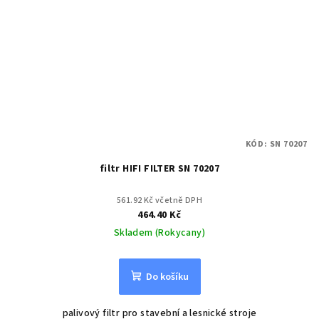
KÓD:
SN 70207
filtr HIFI FILTER SN 70207
561.92 Kč včetně DPH
464.40 Kč
Skladem (Rokycany)
Do košíku
palivový filtr pro stavební a lesnické stroje