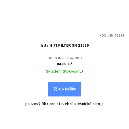
KÓD:
SN 21589
filtr HIFI FILTER SN 21589
101.74 Kč včetně DPH
84.08 Kč
Skladem (Rokycany)
Do košíku
palivový filtr pro stavební a lesnické stroje