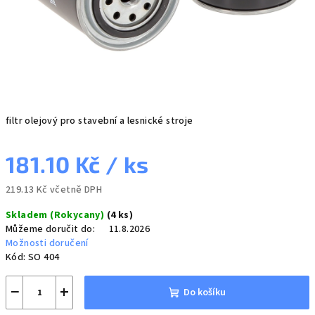
filtr olejový pro stavební a lesnické stroje
181.10 Kč
/ ks
219.13 Kč včetně DPH
Měrná
Skladem (Rokycany)
(4 ks)
cena:
Můžeme doručit do:
11.8.2026
Možnosti doručení
Kód:
SO 404
−
+
Do košíku