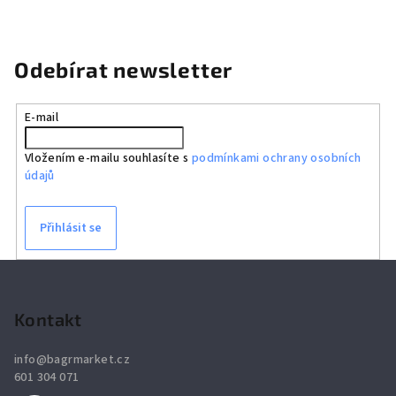
Odebírat newsletter
E-mail
Vložením e-mailu souhlasíte s
podmínkami ochrany osobních
údajů
Přihlásit se
Z
á
p
Kontakt
a
info
@
bagrmarket.cz
t
601 304 071
í