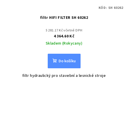
KÓD:
SH 60262
filtr HIFI FILTER SH 60262
5 281.17 Kč včetně DPH
4 364.60 Kč
Skladem (Rokycany)
Do košíku
filtr hydraulický pro stavební a lesnické stroje