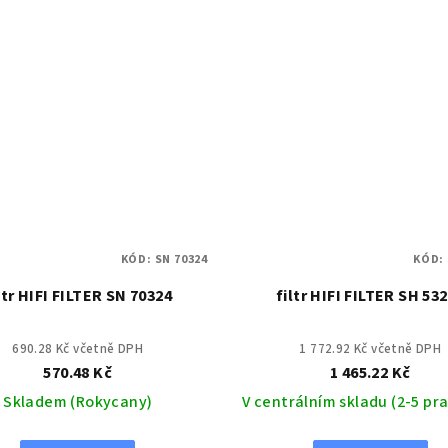
KÓD:
SN 70324
KÓD:
ltr HIFI FILTER SN 70324
filtr HIFI FILTER SH 53
690.28 Kč včetně DPH
1 772.92 Kč včetně DPH
570.48 Kč
1 465.22 Kč
Skladem (Rokycany)
V centrálním skladu (2-5 pra