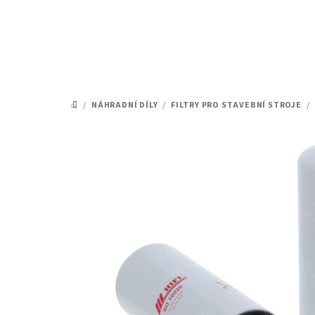
Přejít
na
obsah
/
NÁHRADNÍ DÍLY
/
FILTRY PRO STAVEBNÍ STROJE
/
DOMŮ