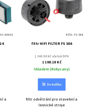
:
SC 60014
KÓD:
FS 386
014
filtr HIFI FILTER FS 386
1 340.90 Kč včetně DPH
1 108.18 Kč
Skladem (Rokycany)
Do košíku
ní a
filtr odvětrání pro stavební a
lesnické stroje