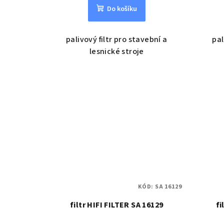
Do košíku
palivový filtr pro stavební a
pal
lesnické stroje
KÓD:
SA 16129
filtr HIFI FILTER SA 16129
fi