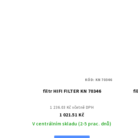
KÓD:
KN 70346
filtr HIFI FILTER KN 70346
fi
1 236.03 Kč včetně DPH
1 021.51 Kč
V centrálním skladu (2-5 prac. dnů)