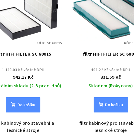
KÓD:
SC 60015
KÓD
ltr HIFI FILTER SC 60015
filtr HIFI FILTER SC 60
1 140.03 Kč včetně DPH
401.22 Kč včetně DPH
942.17 Kč
331.59 Kč
rálním skladu (2-5 prac. dnů)
Skladem (Rokycany)
Do košíku
Do košíku
tr kabinový pro stavební a
filtr kabinový pro staveb
lesnické stroje
lesnické stroje