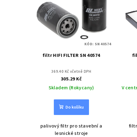
KÓD:
SN 40574
filtr HIFI FILTER SN 40574
fi
369.40 Kč včetně DPH
305.29 Kč
Skladem (Rokycany)
V cent
Do košíku
palivový filtr pro stavební a
fil
lesnické stroje