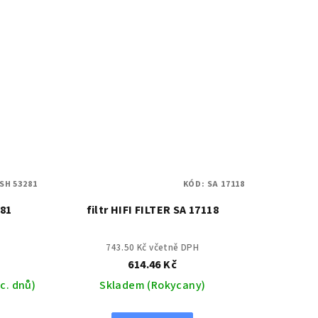
SH 53281
KÓD:
SA 17118
281
filtr HIFI FILTER SA 17118
743.50 Kč včetně DPH
614.46 Kč
c. dnů)
Skladem (Rokycany)