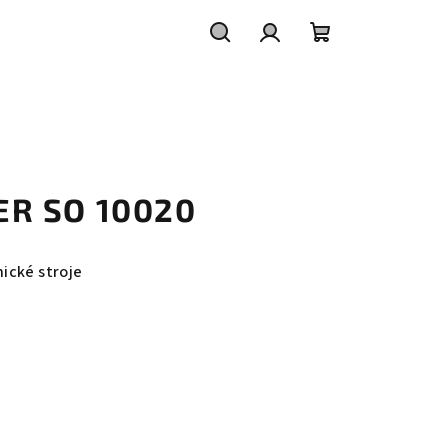
Hledat
Přihlášení
Nákupní
košík
LTER SO 10020
nické stroje