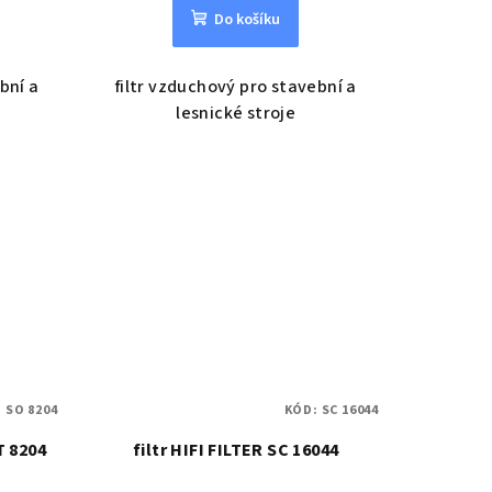
Do košíku
ební a
filtr vzduchový pro stavební a
lesnické stroje
:
SO 8204
KÓD:
SC 16044
T 8204
filtr HIFI FILTER SC 16044