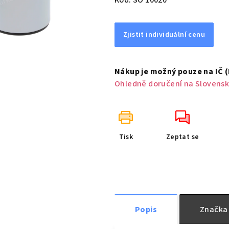
Kód:
SO 10020
Zjistit individuální cenu
Nákup je možný pouze na IČ 
Ohledně doručení na Slovensk
Tisk
Zeptat se
Popis
Značka