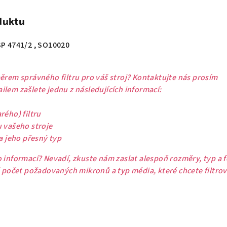
duktu
SP 4741/2 , SO10020
ěrem správného filtru pro váš stroj? Kontaktujte nás prosím
lem zašlete jednu z následujících informací:
rého) filtru
u vašeho stroje
 a jeho přesný typ
 informací? Nevadí, zkuste nám zaslat alespoň rozměry, typ a 
ě počet požadovaných mikronů a typ média, které chcete filtrov