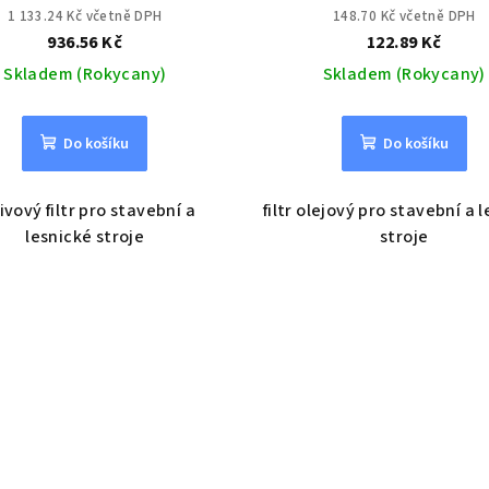
1 133.24 Kč včetně DPH
148.70 Kč včetně DPH
936.56 Kč
122.89 Kč
Skladem (Rokycany)
Skladem (Rokycany)
Do košíku
Do košíku
ivový filtr pro stavební a
filtr olejový pro stavební a 
lesnické stroje
stroje