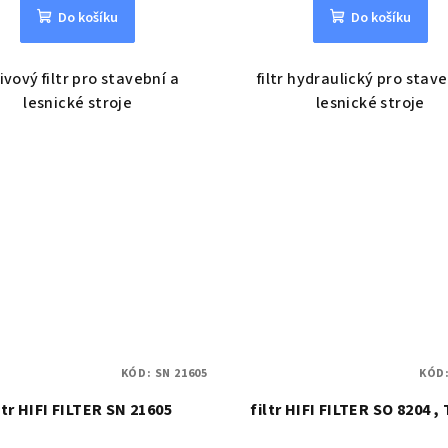
Do košíku
Do košíku
ivový filtr pro stavební a
filtr hydraulický pro stav
lesnické stroje
lesnické stroje
KÓD:
SN 21605
KÓD
ltr HIFI FILTER SN 21605
filtr HIFI FILTER SO 8204 , 