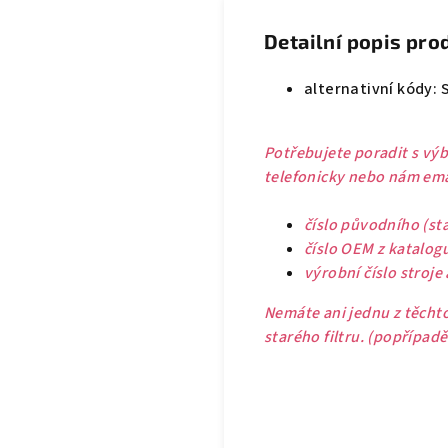
Detailní popis pro
alternativní kódy: 
Potřebujete poradit s výb
telefonicky nebo nám emai
číslo původního (sta
číslo OEM z katalog
výrobní číslo stroje
Nemáte ani jednu z těchto
starého filtru. (popřípad