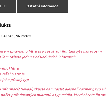
HIFI
Ostatní informace
duktu
SK 48640 , SN70378
ěrem správného filtru pro váš stroj? Kontaktujte nás prosím
lem zašlete jednu z následujících informací:
rého) filtru
u vašeho stroje
 a jeho přesný typ
 informací? Nevadí, zkuste nám zaslat alespoň rozměry, typ a 
ě počet požadovaných mikronů a typ média, které chcete filtrov