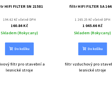
ltr HIFI FILTER SN 21581
filtr HIFI FILTER SA 16
194.62 Kč včetně DPH
1 265.25 Kč včetně DPH
160.84 Kč
1 045.66 Kč
Skladem (Rokycany)
Skladem (Rokycany)
Do košíku
Do košíku
ivový filtr pro stavební a
filtr vzduchový pro stave
lesnické stroje
lesnické stroje