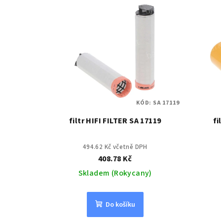
KÓD:
SA 17119
filtr HIFI FILTER SA 17119
fi
494.62 Kč včetně DPH
408.78 Kč
Skladem (Rokycany)
Do košíku