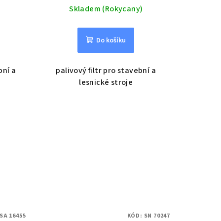
Skladem (Rokycany)
Do košíku
bní a
palivový filtr pro stavební a
lesnické stroje
SA 16455
KÓD:
SN 70247