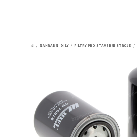
Přejít
na
obsah
/
NÁHRADNÍ DÍLY
/
FILTRY PRO STAVEBNÍ STROJE
/
DOMŮ