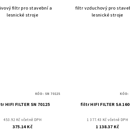
ivový filtr pro stavební a
filtr vzduchový pro stave
lesnické stroje
lesnické stroje
KÓD:
SN 70125
KÓD:
ltr HIFI FILTER SN 70125
filtr HIFI FILTER SA 16
453.92 Kč včetně DPH
1 377.43 Kč včetně DPH
375.14 Kč
1 138.37 Kč