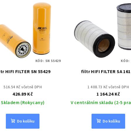
KÓD:
SN 55429
KÓD:
ltr HIFI FILTER SN 55429
filtr HIFI FILTER SA 16
516.54 Kč včetně DPH
1 408.73 Kč včetně DPH
426.89 Kč
1 164.24 Kč
Skladem (Rokycany)
V centrálním skladu (2-5 pra
Do košíku
Do košíku