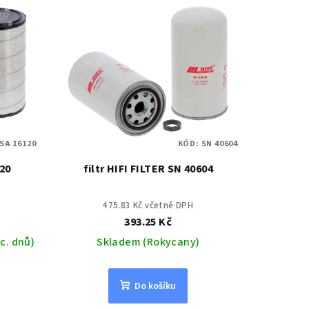
SA 16120
KÓD:
SN 40604
120
filtr HIFI FILTER SN 40604
475.83 Kč včetně DPH
393.25 Kč
c. dnů)
Skladem (Rokycany)
Do košíku