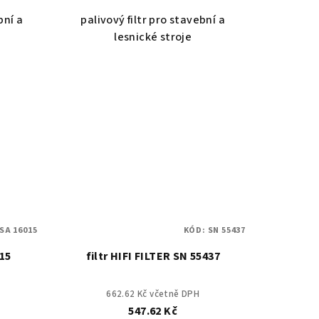
bní a
palivový filtr pro stavební a
lesnické stroje
SA 16015
KÓD:
SN 55437
015
filtr HIFI FILTER SN 55437
662.62 Kč včetně DPH
547.62 Kč