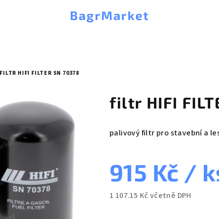
BagrMarket
FILTR HIFI FILTER SN 70378
filtr HIFI FI
palivový filtr pro stavební a le
915 Kč
/ k
1 107.15 Kč včetně DPH
Měrná
cena: