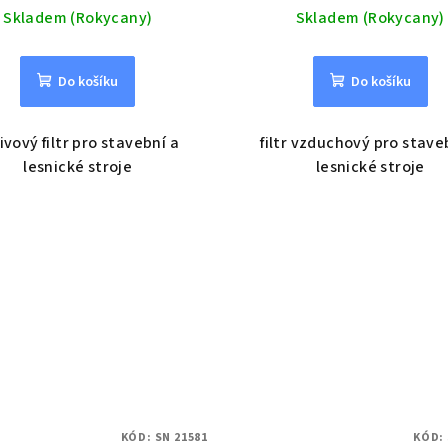
Skladem (Rokycany)
Skladem (Rokycany)
Do košíku
Do košíku
ivový filtr pro stavební a
filtr vzduchový pro stave
lesnické stroje
lesnické stroje
KÓD:
SN 21581
KÓD: