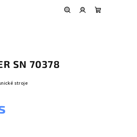
Hledat
Přihlášení
Nákupní
košík
LTER SN 70378
snické stroje
s