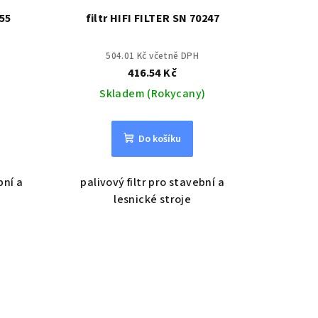
455
filtr HIFI FILTER SN 70247
504.01 Kč včetně DPH
416.54 Kč
Skladem (Rokycany)
Do košíku
bní a
palivový filtr pro stavební a
lesnické stroje