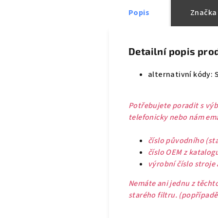
Popis
Značka
Detailní popis pro
alternativní kódy: 
Potřebujete poradit s výb
telefonicky nebo nám emai
číslo původního (sta
číslo OEM z katalog
výrobní číslo stroje
Nemáte ani jednu z těchto
starého filtru. (popřípad