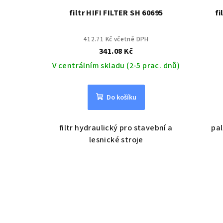
filtr HIFI FILTER SH 60695
fi
412.71 Kč včetně DPH
341.08 Kč
V centrálním skladu (2-5 prac. dnů)
Do košíku
filtr hydraulický pro stavební a
pal
lesnické stroje