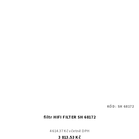
KÓD:
SH 68172
filtr HIFI FILTER SH 68172
4 614.37 Kč včetně DPH
3 813.53 Kč