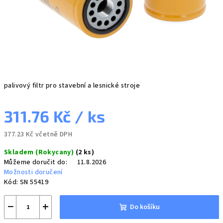
palivový filtr pro stavební a lesnické stroje
311.76 Kč
/ ks
377.23 Kč včetně DPH
Měrná
Skladem (Rokycany)
(2 ks)
cena:
Můžeme doručit do:
11.8.2026
Možnosti doručení
Kód:
SN 55419
−
+
Do košíku