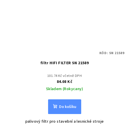
KÓD:
SN 21589
filtr HIFI FILTER SN 21589
101.74 Kč včetně DPH
84.08 Kč
Skladem (Rokycany)
Do košíku
palivový filtr pro stavební a lesnické stroje