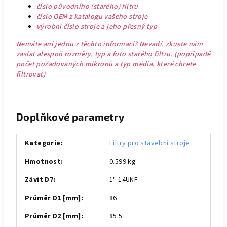
číslo původního (starého) filtru
číslo OEM z katalogu vašeho stroje
výrobní číslo stroje a jeho přesný typ
Nemáte ani jednu z těchto informací? Nevadí, zkuste nám
zaslat alespoň rozměry, typ a foto starého filtru. (popřípadě
počet požadovaných mikronů a typ média, které chcete
filtrovat)
Doplňkové parametry
Kategorie
:
Filtry pro stavební stroje
Hmotnost
:
0.599 kg
Závit D7
:
1"-14UNF
Průměr D1 [mm]
:
86
Průměr D2 [mm]
:
85.5