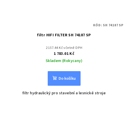
KÓD:
SH 74187 SP
filtr HIFI FILTER SH 74187 SP
2 157.44 Kč včetně DPH
1 783.01 Kč
Skladem (Rokycany)
Do košíku
filtr hydraulický pro stavební a lesnické stroje