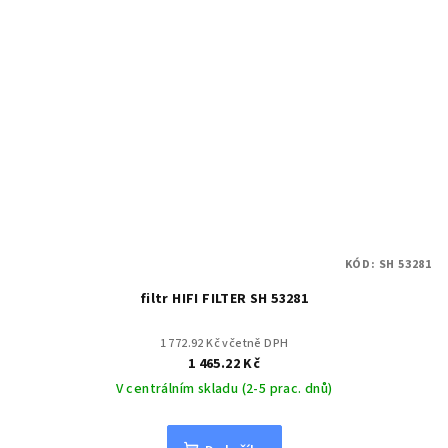
KÓD:
SH 53281
filtr HIFI FILTER SH 53281
1 772.92 Kč včetně DPH
1 465.22 Kč
V centrálním skladu (2-5 prac. dnů)