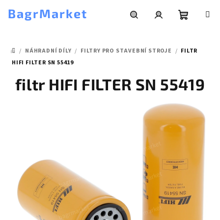
Přejít
BagrMarket
na
obsah
Nákupní
Hledat
Přihlášení
/
NÁHRADNÍ DÍLY
/
FILTRY PRO STAVEBNÍ STROJE
/
FILTR
košík
DOMŮ
HIFI FILTER SN 55419
filtr HIFI FILTER SN 55419