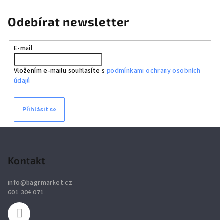
Odebírat newsletter
E-mail
Vložením e-mailu souhlasíte s
podmínkami ochrany osobních
údajů
Přihlásit se
Z
á
p
Kontakt
a
info
@
bagrmarket.cz
t
601 304 071
í