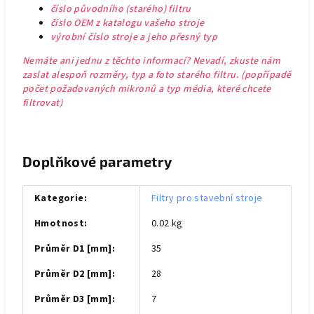
číslo původního (starého) filtru
číslo OEM z katalogu vašeho stroje
výrobní číslo stroje a jeho přesný typ
Nemáte ani jednu z těchto informací? Nevadí, zkuste nám
zaslat alespoň rozměry, typ a foto starého filtru. (popřípadě
počet požadovaných mikronů a typ média, které chcete
filtrovat)
Doplňkové parametry
Kategorie
:
Filtry pro stavební stroje
Hmotnost
:
0.02 kg
Průměr D1 [mm]
:
35
Průměr D2 [mm]
:
28
Průměr D3 [mm]
:
7