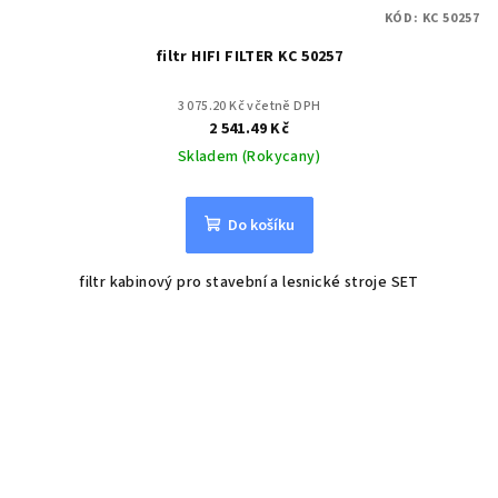
KÓD:
KC 50257
filtr HIFI FILTER KC 50257
3 075.20 Kč včetně DPH
2 541.49 Kč
Skladem (Rokycany)
Do košíku
filtr kabinový pro stavební a lesnické stroje SET