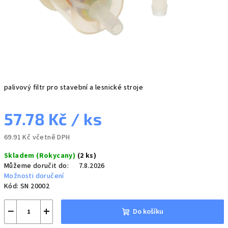
palivový filtr pro stavební a lesnické stroje
57.78 Kč
/ ks
69.91 Kč včetně DPH
Měrná
Skladem (Rokycany)
(2 ks)
cena:
Můžeme doručit do:
7.8.2026
Možnosti doručení
Kód:
SN 20002
−
+
Do košíku