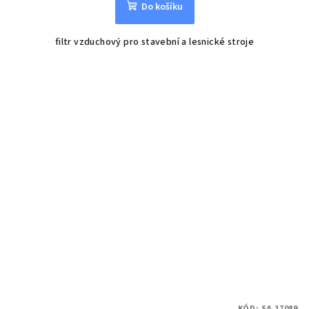
Do košíku
filtr vzduchový pro stavební a lesnické stroje
KÓD:
SA 17089