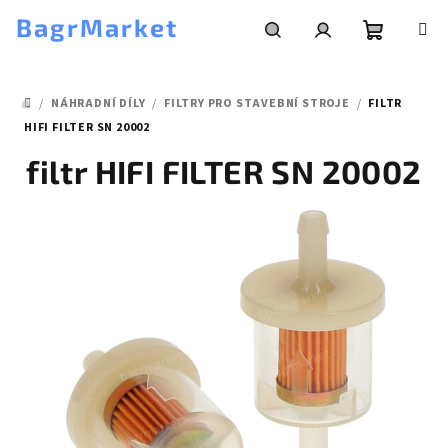
Přejít
BagrMarket
na
obsah
Nákupní
Hledat
Přihlášení
/
NÁHRADNÍ DÍLY
/
FILTRY PRO STAVEBNÍ STROJE
/
FILTR
košík
DOMŮ
HIFI FILTER SN 20002
filtr HIFI FILTER SN 20002