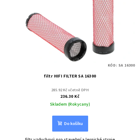
KÓD:
SA 16300
filtr HIFI FILTER SA 16300
285.92 Kč včetně DPH
236.30 Kč
Skladem (Rokycany)
Do košíku
filtr vzduchový pro stavební a lesnické stroje