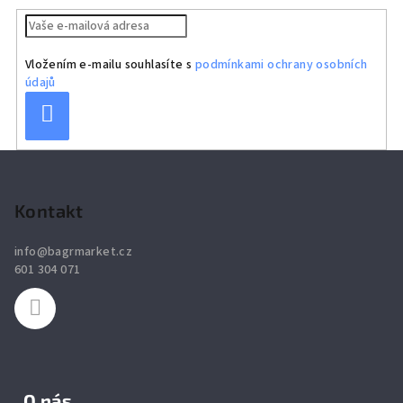
Vložením e-mailu souhlasíte s
podmínkami ochrany osobních
údajů
Přihlásit
se
Z
á
p
Kontakt
a
info
@
bagrmarket.cz
t
601 304 071
í
O nás