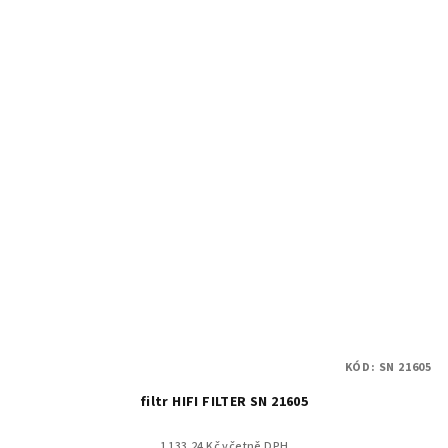
KÓD:
SN 21605
filtr HIFI FILTER SN 21605
1 133.24 Kč včetně DPH