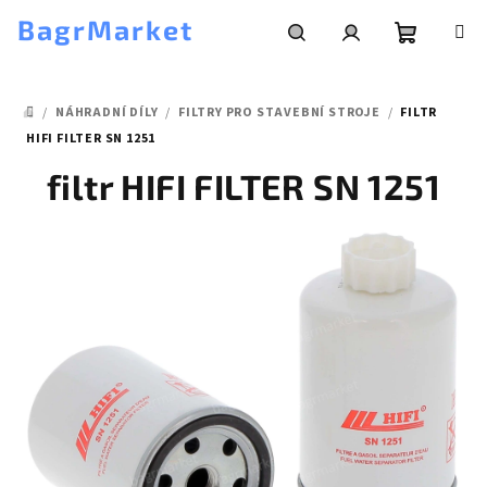
Přejít
BagrMarket
na
obsah
Nákupní
Hledat
Přihlášení
/
NÁHRADNÍ DÍLY
/
FILTRY PRO STAVEBNÍ STROJE
/
FILTR
košík
DOMŮ
HIFI FILTER SN 1251
filtr HIFI FILTER SN 1251