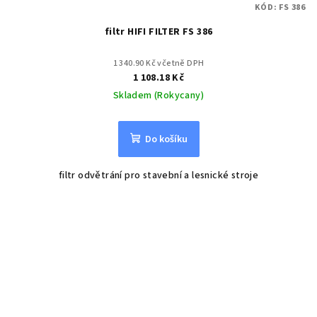
KÓD:
FS 386
filtr HIFI FILTER FS 386
1 340.90 Kč včetně DPH
1 108.18 Kč
Skladem (Rokycany)
Do košíku
filtr odvětrání pro stavební a lesnické stroje