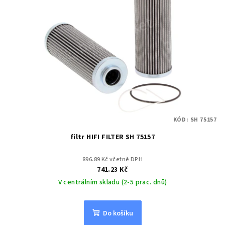
KÓD:
SH 75157
filtr HIFI FILTER SH 75157
896.89 Kč včetně DPH
741.23 Kč
V centrálním skladu (2-5 prac. dnů)
Do košíku