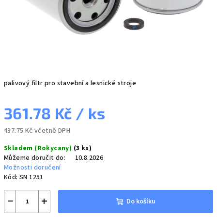
palivový filtr pro stavební a lesnické stroje
361.78 Kč
/ ks
437.75 Kč včetně DPH
Měrná
Skladem (Rokycany)
(3 ks)
cena:
Můžeme doručit do:
10.8.2026
Možnosti doručení
Kód:
SN 1251
−
+
Do košíku