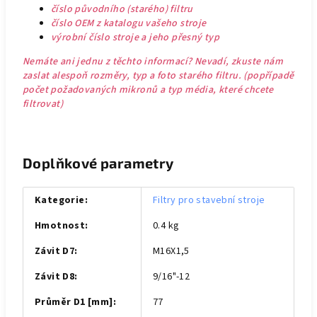
číslo původního (starého) filtru
číslo OEM z katalogu vašeho stroje
výrobní číslo stroje a jeho přesný typ
Nemáte ani jednu z těchto informací? Nevadí, zkuste nám
zaslat alespoň rozměry, typ a foto starého filtru. (popřípadě
počet požadovaných mikronů a typ média, které chcete
filtrovat)
Doplňkové parametry
Kategorie
:
Filtry pro stavební stroje
Hmotnost
:
0.4 kg
Závit D7
:
M16X1,5
Závit D8
:
9/16"-12
Průměr D1 [mm]
:
77