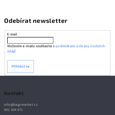
Odebírat newsletter
E-mail
Vložením e-mailu souhlasíte s
podmínkami ochrany osobních
údajů
Přihlásit se
Z
á
p
Kontakt
a
info
@
bagrmarket.cz
t
601 304 071
í