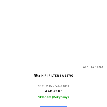
KÓD:
SA 16797
filtr HIFI FILTER SA 16797
5 131.95 Kč včetně DPH
4 241.28 Kč
Skladem (Rokycany)