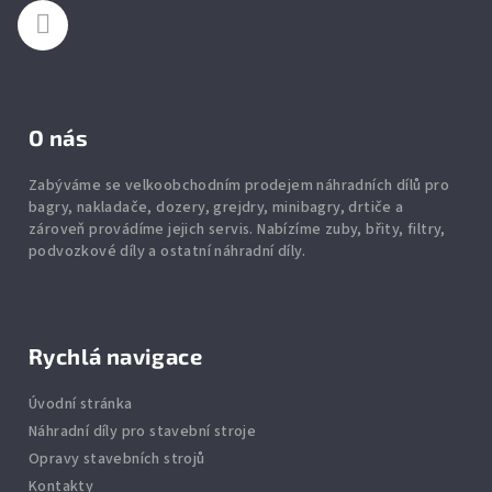
O nás
Zabýváme se velkoobchodním prodejem náhradních dílů pro
bagry, nakladače, dozery, grejdry, minibagry, drtiče
a
zároveň provádíme jejich servis.
Nabízíme
zuby
,
břity
,
filtry
,
podvozkové díly
a ostatní náhradní díly.
Rychlá navigace
Úvodní stránka
Náhradní díly pro stavební stroje
Opravy stavebních strojů
Kontakty