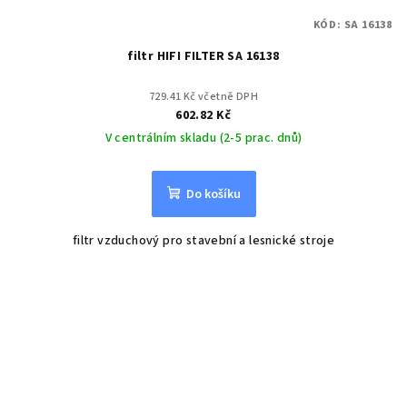
KÓD:
SA 16138
filtr HIFI FILTER SA 16138
729.41 Kč včetně DPH
602.82 Kč
V centrálním skladu (2-5 prac. dnů)
Do košíku
filtr vzduchový pro stavební a lesnické stroje