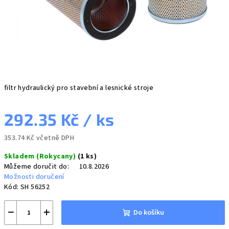
filtr hydraulický pro stavební a lesnické stroje
292.35 Kč
/ ks
353.74 Kč včetně DPH
Měrná
Skladem (Rokycany)
(1 ks)
cena:
Můžeme doručit do:
10.8.2026
Možnosti doručení
Kód:
SH 56252
−
+
Do košíku