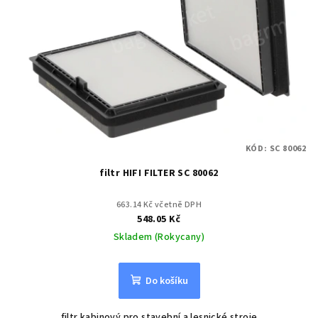
KÓD:
SC 80062
filtr HIFI FILTER SC 80062
663.14 Kč včetně DPH
548.05 Kč
Skladem (Rokycany)
Do košíku
filtr kabinový pro stavební a lesnické stroje