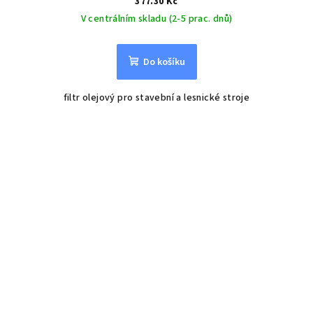
377.30 Kč
V centrálním skladu (2-5 prac. dnů)
Do košíku
filtr olejový pro stavební a lesnické stroje