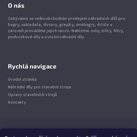
O nás
Zabýváme se velkoobchodním prodejem náhradních dílů pro
bagry, nakladače, dozery, grejdry, minibagry, drtiče
a
zároveň provádíme jejich servis.
Nabízíme
zuby
,
břity
,
filtry
,
podvozkové díly
a ostatní náhradní díly.
Rychlá navigace
Úvodní stránka
Náhradní díly pro stavební stroje
Opravy stavebních strojů
Kontakty
Info