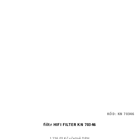
KÓD:
KN 70346
filtr HIFI FILTER KN 70346
1 236.03 Kč včetně DPH