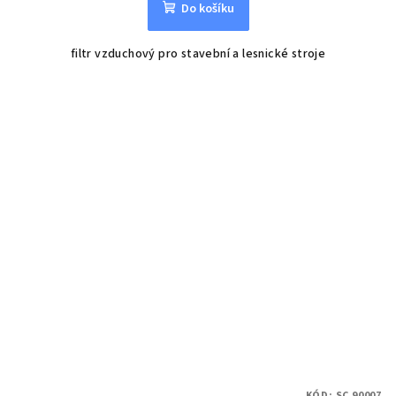
Do košíku
filtr vzduchový pro stavební a lesnické stroje
KÓD:
SC 90007