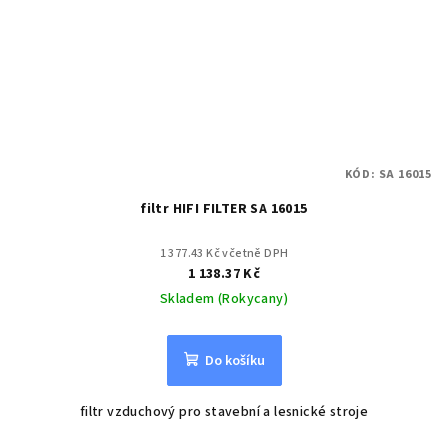
KÓD:
SA 16015
filtr HIFI FILTER SA 16015
1 377.43 Kč včetně DPH
1 138.37 Kč
Skladem (Rokycany)
Do košíku
filtr vzduchový pro stavební a lesnické stroje