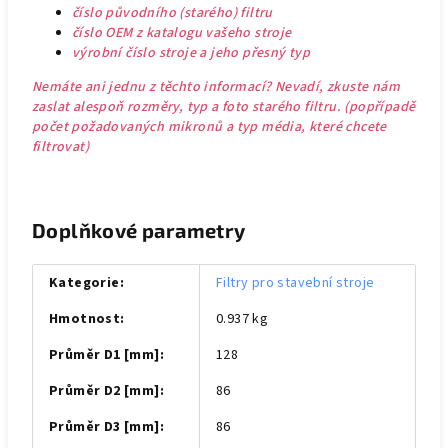
číslo původního (starého) filtru
číslo OEM z katalogu vašeho stroje
výrobní číslo stroje a jeho přesný typ
Nemáte ani jednu z těchto informací? Nevadí, zkuste nám
zaslat alespoň rozměry, typ a foto starého filtru. (popřípadě
počet požadovaných mikronů a typ média, které chcete
filtrovat)
Doplňkové parametry
Kategorie
:
Filtry pro stavební stroje
Hmotnost
:
0.937 kg
Průměr D1 [mm]
:
128
Průměr D2 [mm]
:
86
Průměr D3 [mm]
:
86