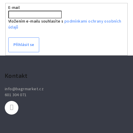
E-mail
Vložením e-mailu souhlasíte s
podmínkami ochrany osobních
údajů
Přihlásit se
Z
á
p
Kontakt
a
info
@
bagrmarket.cz
t
601 304 071
í