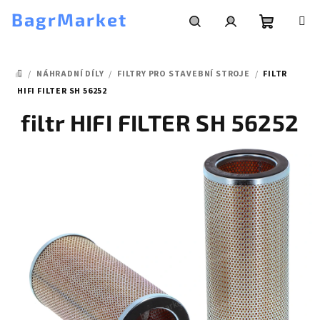
Přejít
BagrMarket
na
obsah
Nákupní
Hledat
Přihlášení
/
NÁHRADNÍ DÍLY
/
FILTRY PRO STAVEBNÍ STROJE
/
FILTR
košík
DOMŮ
HIFI FILTER SH 56252
filtr HIFI FILTER SH 56252