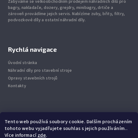
Zabýváme se velkoobchodním prodejem náhradních dílů pro
bagry, nakladače, dozery, grejdry, minibagry, drtiče
a
zároveň provádíme jejich servis.
Nabízíme
zuby
,
břity
,
filtry
,
podvozkové díly
a ostatní náhradní díly.
Rychlá navigace
Úvodní stránka
Náhradní díly pro stavební stroje
Opravy stavebních strojů
Kontakty
Info
Tento web používá soubory cookie. Dalším procházením
tohoto webu vyjadřujete souhlas s jejich používáním..
Jak nakupovat
Více informací
zde
.