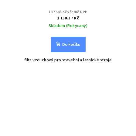
1 377.43 Kč včetně DPH
1 138.37 Kč
Skladem (Rokycany)
Do košíku
filtr vzduchový pro stavební a lesnické stroje