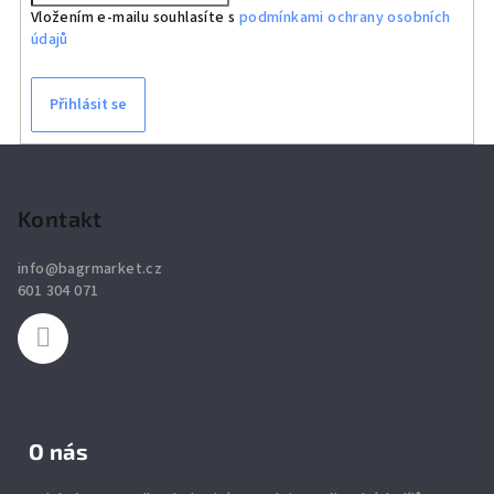
Vložením e-mailu souhlasíte s
podmínkami ochrany osobních
údajů
Přihlásit se
Z
á
p
Kontakt
a
info
@
bagrmarket.cz
t
601 304 071
í
O nás