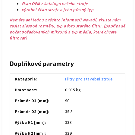
číslo OEM z katalogu vašeho stroje
výrobní číslo stroje a jeho přesný typ
Nemáte ani jednu z těchto informací? Nevadí, zkuste nám
zaslat alespoň rozměry, typ a foto starého filtru. (popřípadě
počet požadovaných mikronů a typ média, které chcete
filtrovat)
Doplňkové parametry
Kategorie
:
Filtry pro stavební stroje
Hmotnost
:
0.985 kg
Průměr D1 [mm]
:
90
Průměr D2 [mm]
:
39.5
Výška H1 [mm]
:
333
Výška H2 [mm]
:
329