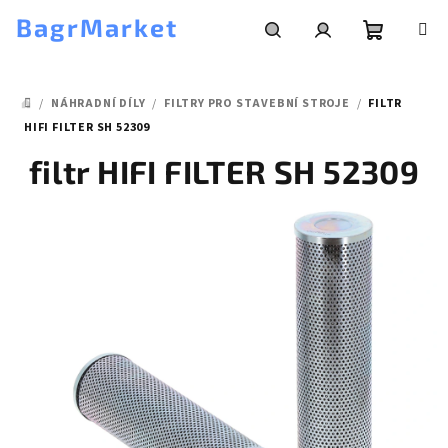
Přejít
BagrMarket
na
obsah
Nákupní
Hledat
Přihlášení
/
NÁHRADNÍ DÍLY
/
FILTRY PRO STAVEBNÍ STROJE
/
FILTR
košík
DOMŮ
HIFI FILTER SH 52309
filtr HIFI FILTER SH 52309