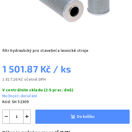
filtr hydraulický pro stavební a lesnické stroje
1 501.87 Kč
/ ks
1 817.26 Kč včetně DPH
Měrná
V centrálním skladu (2-5 prac. dnů)
cena:
Možnosti doručení
Kód:
SH 52309
−
+
Do košíku