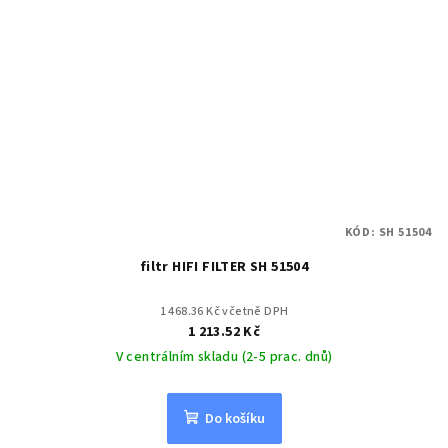
KÓD:
SH 51504
filtr HIFI FILTER SH 51504
1 468.36 Kč včetně DPH
1 213.52 Kč
V centrálním skladu (2-5 prac. dnů)
Do košíku