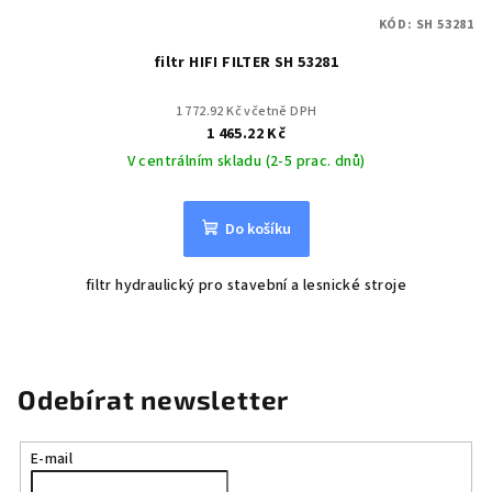
KÓD:
SH 53281
filtr HIFI FILTER SH 53281
1 772.92 Kč včetně DPH
1 465.22 Kč
V centrálním skladu (2-5 prac. dnů)
Do košíku
filtr hydraulický pro stavební a lesnické stroje
Odebírat newsletter
E-mail