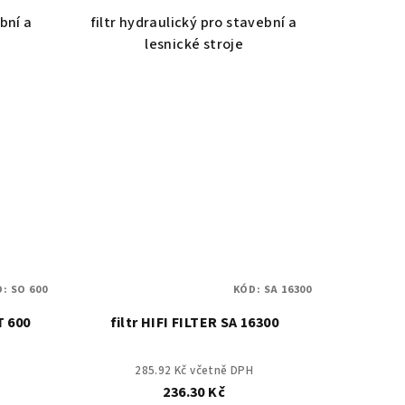
ební a
filtr hydraulický pro stavební a
lesnické stroje
D:
SO 600
KÓD:
SA 16300
T 600
filtr HIFI FILTER SA 16300
285.92 Kč včetně DPH
236.30 Kč