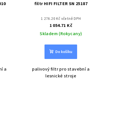
010
filtr HIFI FILTER SN 25187
1 276.20 Kč včetně DPH
1 054.71 Kč
Skladem (Rokycany)
Do košíku
ní a
palivový filtr pro stavební a
lesnické stroje