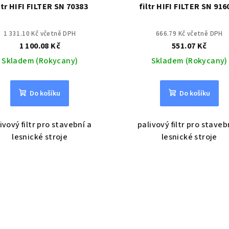
ltr HIFI FILTER SN 70383
filtr HIFI FILTER SN 916
1 331.10 Kč včetně DPH
666.79 Kč včetně DPH
1 100.08 Kč
551.07 Kč
Skladem (Rokycany)
Skladem (Rokycany)
Do košíku
Do košíku
ivový filtr pro stavební a
palivový filtr pro staveb
lesnické stroje
lesnické stroje