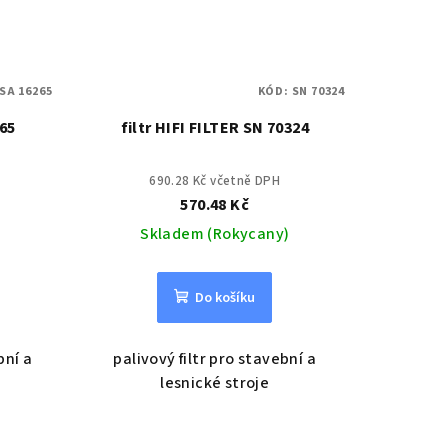
SA 16265
KÓD:
SN 70324
265
filtr HIFI FILTER SN 70324
690.28 Kč včetně DPH
570.48 Kč
Skladem (Rokycany)
Do košíku
bní a
palivový filtr pro stavební a
lesnické stroje