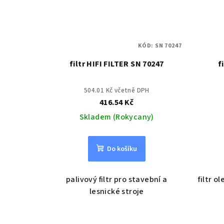
KÓD:
SN 70247
filtr HIFI FILTER SN 70247
f
504.01 Kč včetně DPH
416.54 Kč
Skladem (Rokycany)
Do košíku
palivový filtr pro stavební a
filtr o
lesnické stroje