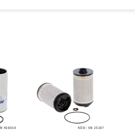
N 916010
KÓD:
SN 25187