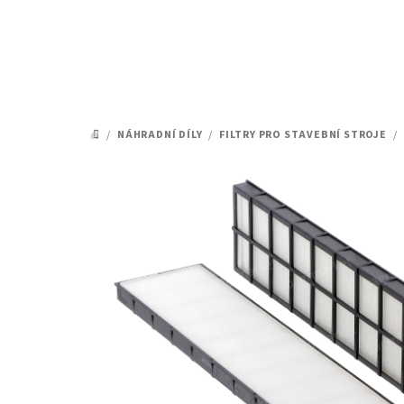
Přejít
na
obsah
/
NÁHRADNÍ DÍLY
/
FILTRY PRO STAVEBNÍ STROJE
/
DOMŮ