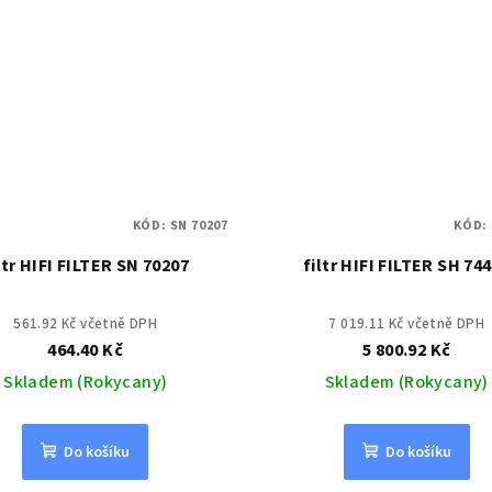
KÓD:
SN 70207
KÓD:
ltr HIFI FILTER SN 70207
filtr HIFI FILTER SH 74
561.92 Kč včetně DPH
7 019.11 Kč včetně DPH
464.40 Kč
5 800.92 Kč
Skladem (Rokycany)
Skladem (Rokycany)
Do košíku
Do košíku