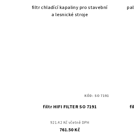
filtr chladící kapaliny pro stavební
pal
a lesnické stroje
KÓD:
SO 7191
filtr HIFI FILTER SO 7191
fi
921.42 Kč včetně DPH
761.50 Kč