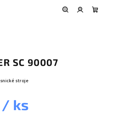
Hledat
Přihlášení
Nákupní
košík
LTER SC 90007
esnické stroje
č
/ ks