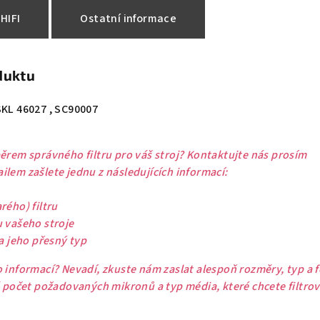
HIFI
Ostatní informace
duktu
SKL 46027 , SC90007
ěrem správného filtru pro váš stroj? Kontaktujte nás prosím
lem zašlete jednu z následujících informací:
rého) filtru
u vašeho stroje
 a jeho přesný typ
 informací? Nevadí, zkuste nám zaslat alespoň rozměry, typ a 
ě počet požadovaných mikronů a typ média, které chcete filtrov