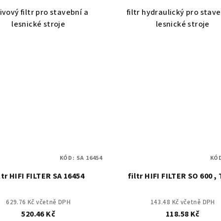
ivový filtr pro stavební a
filtr hydraulický pro stav
lesnické stroje
lesnické stroje
KÓD:
SA 16454
KÓ
ltr HIFI FILTER SA 16454
filtr HIFI FILTER SO 600 , 
629.76 Kč včetně DPH
143.48 Kč včetně DPH
520.46 Kč
118.58 Kč