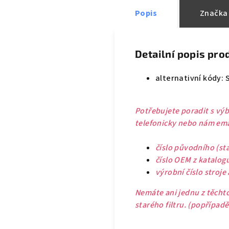
Popis
Značka
Detailní popis pro
alternativní kódy: 
Potřebujete poradit s výb
telefonicky nebo nám emai
číslo původního (sta
číslo OEM z katalog
výrobní číslo stroje
Nemáte ani jednu z těchto
starého filtru. (popřípad