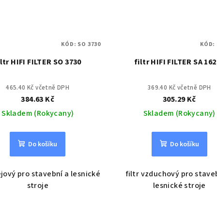
KÓD:
SO 3730
KÓD:
iltr HIFI FILTER SO 3730
filtr HIFI FILTER SA 16
465.40 Kč včetně DPH
369.40 Kč včetně DPH
384.63 Kč
305.29 Kč
Skladem (Rokycany)
Skladem (Rokycany)
Do košíku
Do košíku
lejový pro stavební a lesnické
filtr vzduchový pro stave
stroje
lesnické stroje