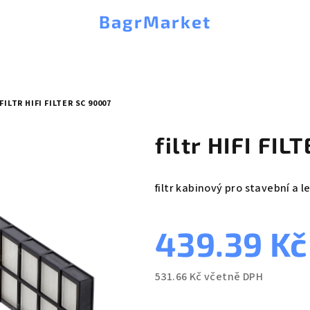
BagrMarket
FILTR HIFI FILTER SC 90007
filtr HIFI FI
filtr kabinový pro stavební a l
439.39 K
531.66 Kč včetně DPH
Měrná
cena: