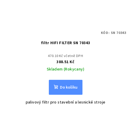
KÓD:
SN 70343
filtr HIFI FILTER SN 70343
470.10 Kč včetně DPH
388.51 Kč
Skladem (Rokycany)
Do košíku
palivový filtr pro stavební a lesnické stroje