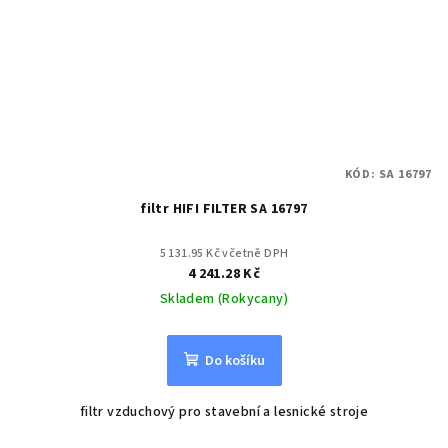
KÓD:
SA 16797
filtr HIFI FILTER SA 16797
5 131.95 Kč včetně DPH
4 241.28 Kč
Skladem (Rokycany)
Do košíku
filtr vzduchový pro stavební a lesnické stroje