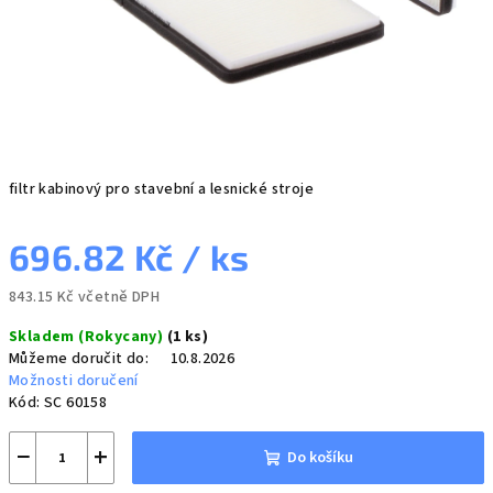
filtr kabinový pro stavební a lesnické stroje
696.82 Kč
/ ks
843.15 Kč včetně DPH
Měrná
Skladem (Rokycany)
(1 ks)
cena:
Můžeme doručit do:
10.8.2026
Možnosti doručení
Kód:
SC 60158
−
+
Do košíku