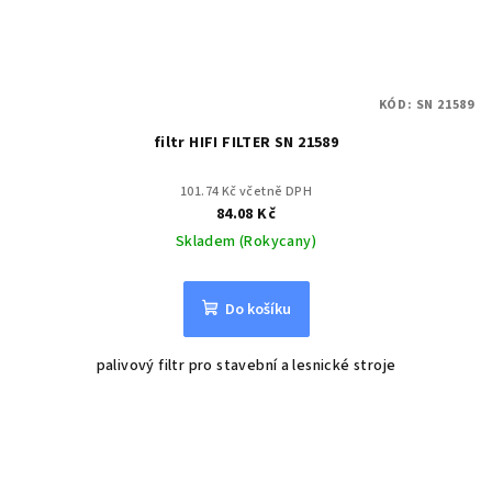
KÓD:
SN 21589
filtr HIFI FILTER SN 21589
101.74 Kč včetně DPH
84.08 Kč
Skladem (Rokycany)
Do košíku
palivový filtr pro stavební a lesnické stroje