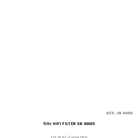
KÓD:
SN 40005
filtr HIFI FILTER SN 40005
325.05 Kč včetně DPH