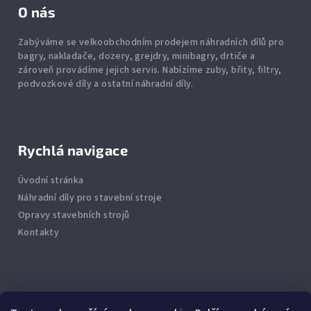
O nás
Zabýváme se velkoobchodním prodejem náhradních dílů pro
bagry, nakladače, dozery, grejdry, minibagry, drtiče
a
zároveň provádíme jejich servis.
Nabízíme
zuby
,
břity
,
filtry
,
podvozkové díly
a ostatní náhradní díly.
Rychlá navigace
Úvodní stránka
Náhradní díly pro stavební stroje
Opravy stavebních strojů
Kontakty
Info