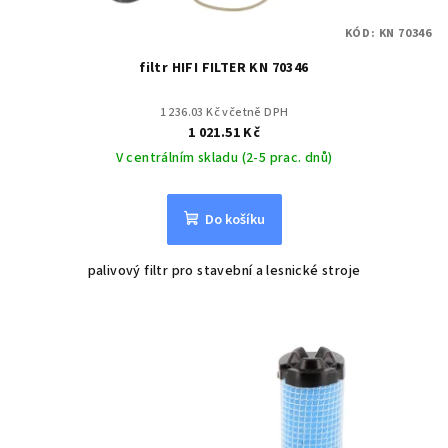
KÓD:
KN 70346
filtr HIFI FILTER KN 70346
1 236.03 Kč včetně DPH
1 021.51 Kč
V centrálním skladu (2-5 prac. dnů)
Do košíku
palivový filtr pro stavební a lesnické stroje