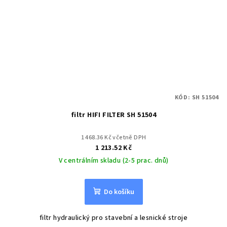
KÓD:
SH 51504
filtr HIFI FILTER SH 51504
1 468.36 Kč včetně DPH
1 213.52 Kč
V centrálním skladu (2-5 prac. dnů)
Do košíku
filtr hydraulický pro stavební a lesnické stroje