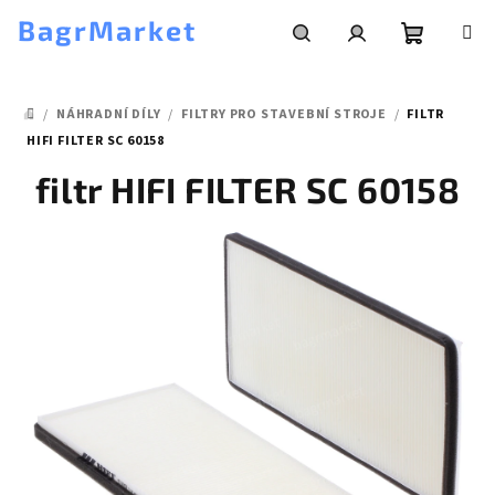
Přejít
BagrMarket
na
obsah
Nákupní
Hledat
Přihlášení
/
NÁHRADNÍ DÍLY
/
FILTRY PRO STAVEBNÍ STROJE
/
FILTR
košík
DOMŮ
HIFI FILTER SC 60158
filtr HIFI FILTER SC 60158