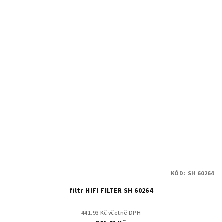
KÓD:
SH 60264
filtr HIFI FILTER SH 60264
441.93 Kč včetně DPH