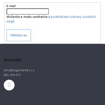
E-mail
Vložením e-mailu souhlasíte s
podmínkami ochrany osobních
údajů
Přihlásit se
Z
á
p
Kontakt
a
info
@
bagrmarket.cz
t
601 304 071
í