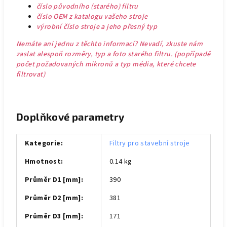
číslo původního (starého) filtru
číslo OEM z katalogu vašeho stroje
výrobní číslo stroje a jeho přesný typ
Nemáte ani jednu z těchto informací? Nevadí, zkuste nám
zaslat alespoň rozměry, typ a foto starého filtru. (popřípadě
počet požadovaných mikronů a typ média, které chcete
filtrovat)
Doplňkové parametry
Kategorie
:
Filtry pro stavební stroje
Hmotnost
:
0.14 kg
Průměr D1 [mm]
:
390
Průměr D2 [mm]
:
381
Průměr D3 [mm]
:
171