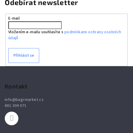
Odebírat newsletter
E-mail
Vložením e-mailu souhlasíte s
podmínkami ochrany osobních
údajů
Přihlásit se
Z
á
p
Kontakt
a
info
@
bagrmarket.cz
t
601 304 071
í