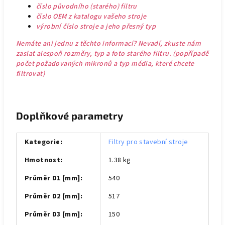
číslo původního (starého) filtru
číslo OEM z katalogu vašeho stroje
výrobní číslo stroje a jeho přesný typ
Nemáte ani jednu z těchto informací? Nevadí, zkuste nám
zaslat alespoň rozměry, typ a foto starého filtru. (popřípadě
počet požadovaných mikronů a typ média, které chcete
filtrovat)
Doplňkové parametry
Kategorie
:
Filtry pro stavební stroje
Hmotnost
:
1.38 kg
Průměr D1 [mm]
:
540
Průměr D2 [mm]
:
517
Průměr D3 [mm]
:
150