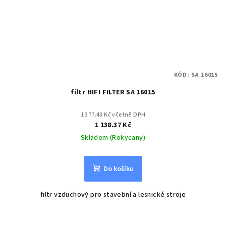
KÓD:
SA 16015
filtr HIFI FILTER SA 16015
1 377.43 Kč včetně DPH
1 138.37 Kč
Skladem (Rokycany)
Do košíku
filtr vzduchový pro stavební a lesnické stroje