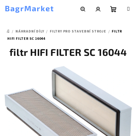
Přejít
BagrMarket
na
obsah
Nákupní
Hledat
Přihlášení
/
NÁHRADNÍ DÍLY
/
FILTRY PRO STAVEBNÍ STROJE
/
FILTR
košík
DOMŮ
HIFI FILTER SC 16044
filtr HIFI FILTER SC 16044