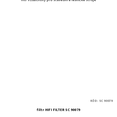
filtr vzduchový pro stavební a lesnické stroje
KÓD:
SC 90079
filtr HIFI FILTER SC 90079