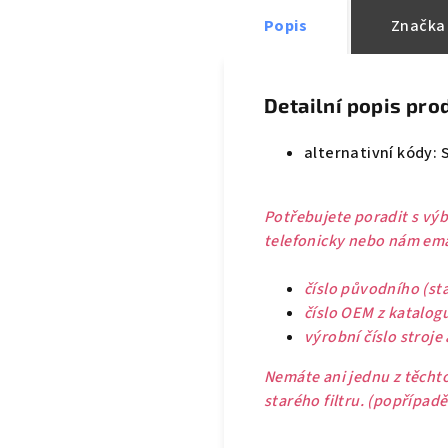
Popis
Značka
Detailní popis pro
alternativní kódy: 
Potřebujete poradit s výb
telefonicky nebo nám emai
číslo původního (sta
číslo OEM z katalog
výrobní číslo stroje
Nemáte ani jednu z těchto
starého filtru. (popřípad