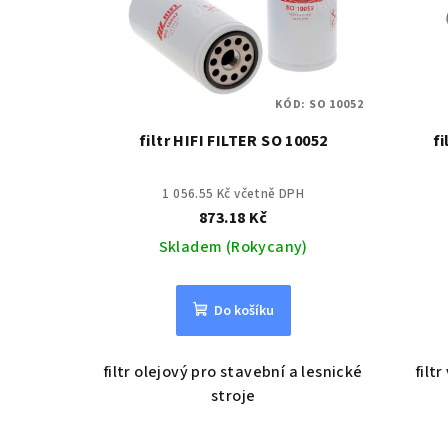
KÓD:
SO 10052
filtr HIFI FILTER SO 10052
fi
1 056.55 Kč včetně DPH
873.18 Kč
Skladem (Rokycany)
Do košíku
filtr olejový pro stavební a lesnické
filt
stroje