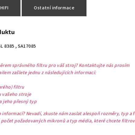
HIFI
Ostatní informace
duktu
SL 8385 , SA17085
ěrem správného filtru pro váš stroj? Kontaktujte nás prosím
lem zašlete jednu z následujících informací:
rého) filtru
u vašeho stroje
 a jeho přesný typ
 informací? Nevadí, zkuste nám zaslat alespoň rozměry, typ a 
ě počet požadovaných mikronů a typ média, které chcete filtrov