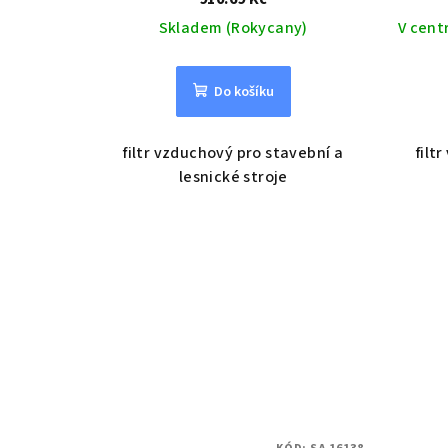
Skladem (Rokycany)
V cent
Do košíku
filtr vzduchový pro stavební a
filt
lesnické stroje