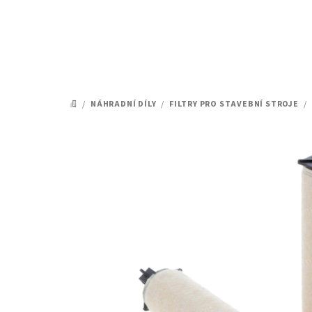
Přejít
na
obsah
/
NÁHRADNÍ DÍLY
/
FILTRY PRO STAVEBNÍ STROJE
/
DOMŮ