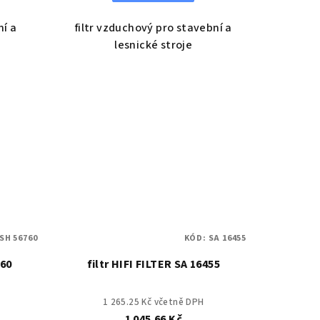
ní a
filtr vzduchový pro stavební a
lesnické stroje
SH 56760
KÓD:
SA 16455
760
filtr HIFI FILTER SA 16455
1 265.25 Kč včetně DPH
1 045.66 Kč