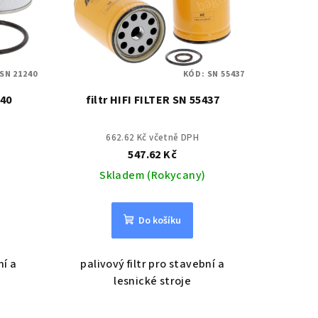
SN 21240
KÓD:
SN 55437
240
filtr HIFI FILTER SN 55437
662.62 Kč včetně DPH
547.62 Kč
Skladem (Rokycany)
Do košíku
ní a
palivový filtr pro stavební a
lesnické stroje