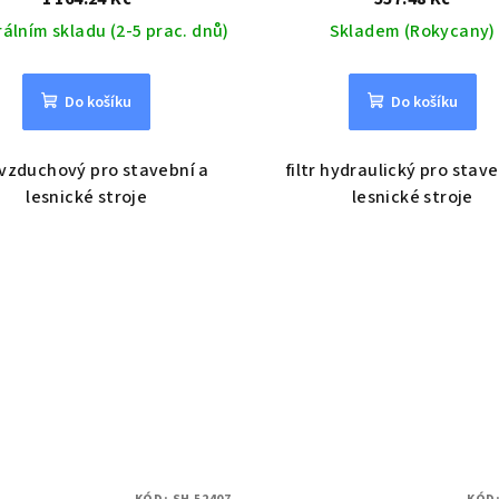
rálním skladu (2-5 prac. dnů)
Skladem (Rokycany)
Do košíku
Do košíku
r vzduchový pro stavební a
filtr hydraulický pro stav
lesnické stroje
lesnické stroje