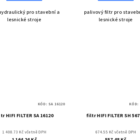
 hydraulický pro stavební a
palivový filtr pro staveb
lesnické stroje
lesnické stroje
KÓD:
SA 16120
KÓD:
ltr HIFI FILTER SA 16120
filtr HIFI FILTER SH 56
1 408.73 Kč včetně DPH
674.55 Kč včetně DPH
1 164.24 Kč
557.48 Kč