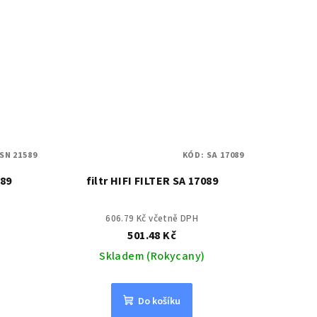
SN 21589
KÓD:
SA 17089
589
filtr HIFI FILTER SA 17089
606.79 Kč včetně DPH
501.48 Kč
Skladem (Rokycany)
Do košíku