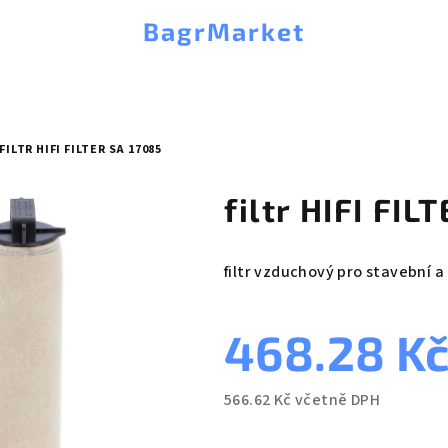
BagrMarket
FILTR HIFI FILTER SA 17085
filtr HIFI FIL
filtr vzduchový pro stavební a
468.28 K
566.62 Kč včetně DPH
Měrná
cena: