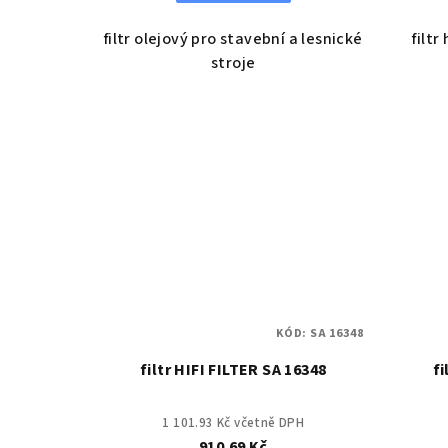
filtr olejový pro stavební a lesnické
filtr
stroje
KÓD:
SA 16348
filtr HIFI FILTER SA 16348
fi
1 101.93 Kč včetně DPH
910.69 Kč