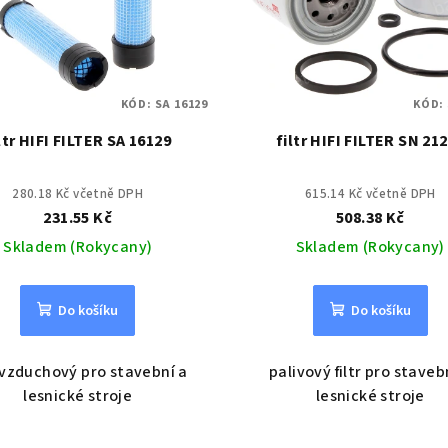
KÓD:
SA 16129
KÓD:
ltr HIFI FILTER SA 16129
filtr HIFI FILTER SN 21
280.18 Kč včetně DPH
615.14 Kč včetně DPH
231.55 Kč
508.38 Kč
Skladem (Rokycany)
Skladem (Rokycany)
Do košíku
Do košíku
r vzduchový pro stavební a
palivový filtr pro staveb
lesnické stroje
lesnické stroje