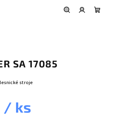
Hledat
Přihlášení
Nákupní
košík
TER SA 17085
 lesnické stroje
č
/ ks