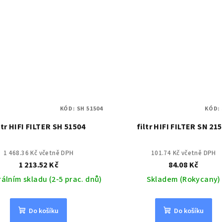
KÓD:
SH 51504
KÓD:
ltr HIFI FILTER SH 51504
filtr HIFI FILTER SN 21
1 468.36 Kč včetně DPH
101.74 Kč včetně DPH
1 213.52 Kč
84.08 Kč
rálním skladu (2-5 prac. dnů)
Skladem (Rokycany)
Do košíku
Do košíku