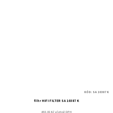
KÓD:
SA 10387 K
filtr HIFI FILTER SA 10387 K
493.05 Kč včetně DPH