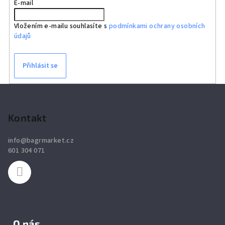
E-mail
Vložením e-mailu souhlasíte s
podmínkami ochrany osobních
údajů
Přihlásit se
Z
á
p
Kontakt
a
info
@
bagrmarket.cz
t
601 304 071
í
O nás