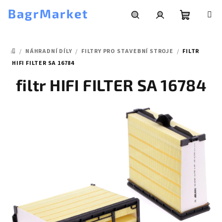
Přejít
BagrMarket
na
obsah
Nákupní
Hledat
Přihlášení
/
NÁHRADNÍ DÍLY
/
FILTRY PRO STAVEBNÍ STROJE
/
FILTR
košík
DOMŮ
HIFI FILTER SA 16784
filtr HIFI FILTER SA 16784