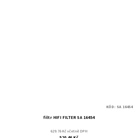
KÓD:
SA 16454
filtr HIFI FILTER SA 16454
629.76 Kč včetně DPH
520.46 Kč