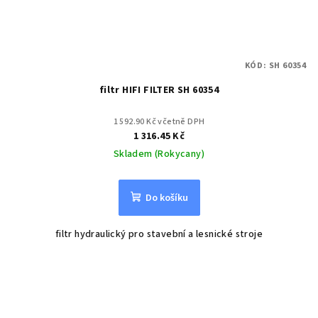
KÓD:
SH 60354
filtr HIFI FILTER SH 60354
1 592.90 Kč včetně DPH
1 316.45 Kč
Skladem (Rokycany)
Do košíku
filtr hydraulický pro stavební a lesnické stroje