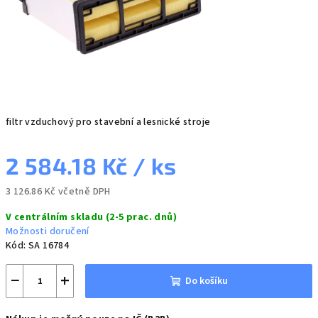
filtr vzduchový pro stavební a lesnické stroje
2 584.18 Kč
/ ks
3 126.86 Kč včetně DPH
Měrná
V centrálním skladu (2-5 prac. dnů)
cena:
Možnosti doručení
Kód:
SA 16784
−
+
Do košíku