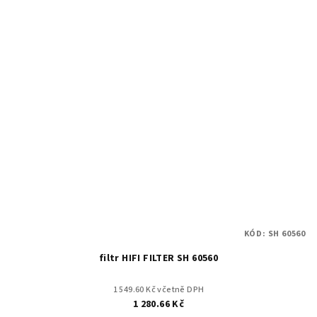
KÓD:
SH 60560
filtr HIFI FILTER SH 60560
1 549.60 Kč včetně DPH
1 280.66 Kč