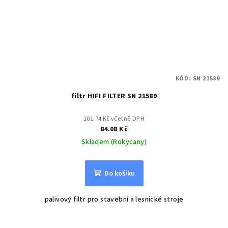
KÓD:
SN 21589
filtr HIFI FILTER SN 21589
101.74 Kč včetně DPH
84.08 Kč
Skladem (Rokycany)
Do košíku
palivový filtr pro stavební a lesnické stroje