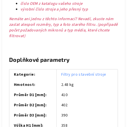
číslo OEM z katalogu vašeho stroje
výrobní číslo stroje a jeho přesný typ
Nemáte ani jednu z těchto informací? Nevadí, zkuste nám
zaslat alespoň rozměry, typ a foto starého filtru. (popřípadě
počet požadovaných mikronů a typ média, které chcete
filtrovat)
Doplňkové parametry
Kategorie
:
Filtry pro stavební stroje
Hmotnost
:
2.48 kg
Průměr D1 [mm]
:
410
Průměr D2 [mm]
:
402
Průměr D3 [mm]
:
390
Výška H1 [mm]
:
358