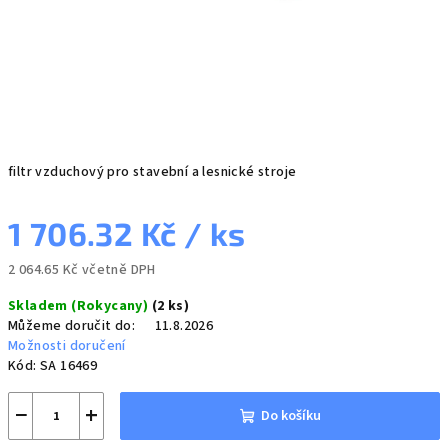
filtr vzduchový pro stavební a lesnické stroje
1 706.32 Kč
/ ks
2 064.65 Kč včetně DPH
Měrná
Skladem (Rokycany)
(2 ks)
cena:
Můžeme doručit do:
11.8.2026
Možnosti doručení
Kód:
SA 16469
−
+
Do košíku