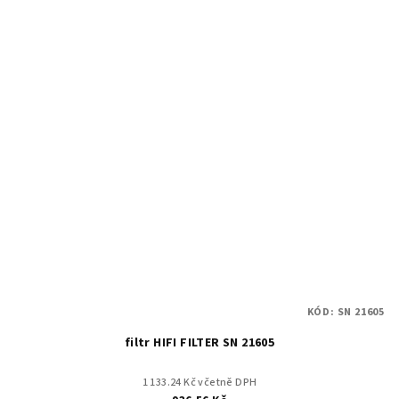
KÓD:
SN 21605
filtr HIFI FILTER SN 21605
1 133.24 Kč včetně DPH