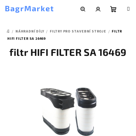
Přejít
BagrMarket
na
obsah
Nákupní
Hledat
Přihlášení
/
NÁHRADNÍ DÍLY
/
FILTRY PRO STAVEBNÍ STROJE
/
FILTR
košík
DOMŮ
HIFI FILTER SA 16469
filtr HIFI FILTER SA 16469