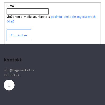
E-mail
Vložením e-mailu souhlasíte s
podmínkami ochrany osobních
údajů
Přihlásit se
Z
á
p
Kontakt
a
info
@
bagrmarket.cz
t
601 304 071
í