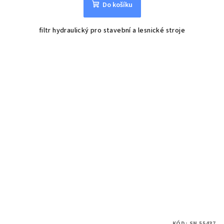
Do košíku
filtr hydraulický pro stavební a lesnické stroje
KÓD:
SN 55437