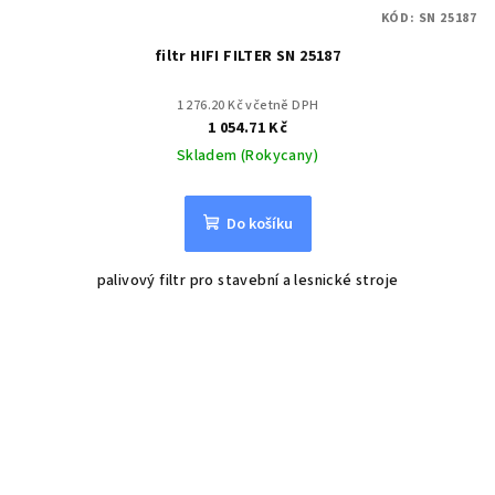
KÓD:
SN 25187
filtr HIFI FILTER SN 25187
1 276.20 Kč včetně DPH
1 054.71 Kč
Skladem (Rokycany)
Do košíku
palivový filtr pro stavební a lesnické stroje