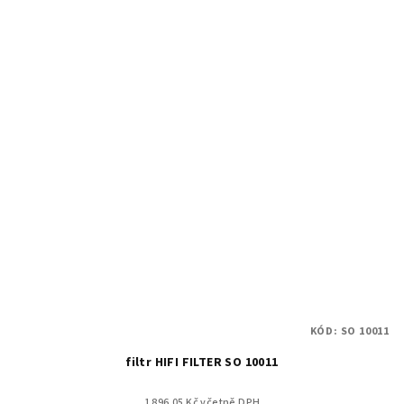
KÓD:
SO 10011
filtr HIFI FILTER SO 10011
1 896.05 Kč včetně DPH