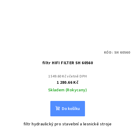
KÓD:
SH 60560
filtr HIFI FILTER SH 60560
1 549.60 Kč včetně DPH
1 280.66 Kč
Skladem (Rokycany)
Do košíku
filtr hydraulický pro stavební a lesnické stroje