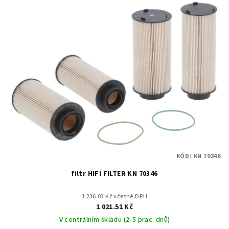
KÓD:
KN 70346
filtr HIFI FILTER KN 70346
1 236.03 Kč včetně DPH
1 021.51 Kč
V centrálním skladu (2-5 prac. dnů)