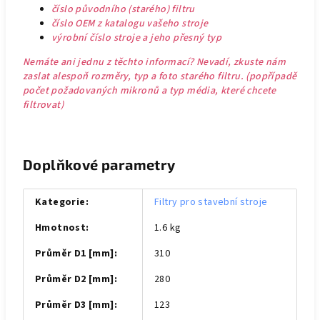
číslo původního (starého) filtru
číslo OEM z katalogu vašeho stroje
výrobní číslo stroje a jeho přesný typ
Nemáte ani jednu z těchto informací? Nevadí, zkuste nám
zaslat alespoň rozměry, typ a foto starého filtru. (popřípadě
počet požadovaných mikronů a typ média, které chcete
filtrovat)
Doplňkové parametry
Kategorie
:
Filtry pro stavební stroje
Hmotnost
:
1.6 kg
Průměr D1 [mm]
:
310
Průměr D2 [mm]
:
280
Průměr D3 [mm]
:
123