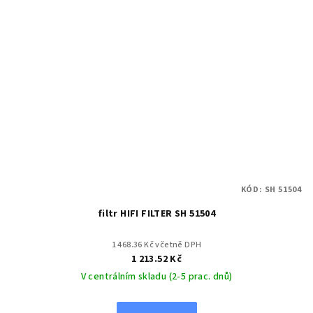
KÓD:
SH 51504
filtr HIFI FILTER SH 51504
1 468.36 Kč včetně DPH
1 213.52 Kč
V centrálním skladu (2-5 prac. dnů)