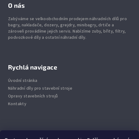
O nás
Zabýváme se velkoobchodním prodejem náhradních dílů pro
bagry, nakladače, dozery, grejdry, minibagry, drtiče
a
zároveň provádíme jejich servis.
Nabízíme
zuby
,
břity
,
filtry
,
podvozkové díly
a ostatní náhradní díly.
Rychlá navigace
Úvodní stránka
Náhradní díly pro stavební stroje
Opravy stavebních strojů
Kontakty
Info