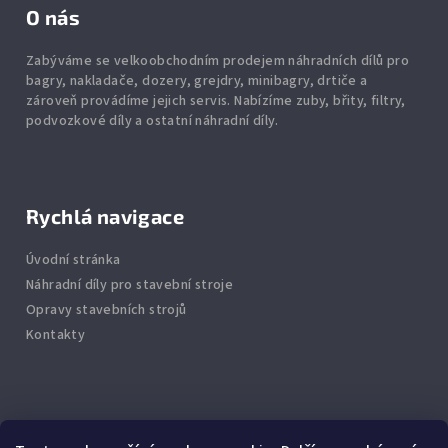
O nás
Zabýváme se velkoobchodním prodejem náhradních dílů pro
bagry, nakladače, dozery, grejdry, minibagry, drtiče
a
zároveň provádíme jejich servis.
Nabízíme
zuby
,
břity
,
filtry
,
podvozkové díly
a ostatní náhradní díly.
Rychlá navigace
Úvodní stránka
Náhradní díly pro stavební stroje
Opravy stavebních strojů
Kontakty
Info