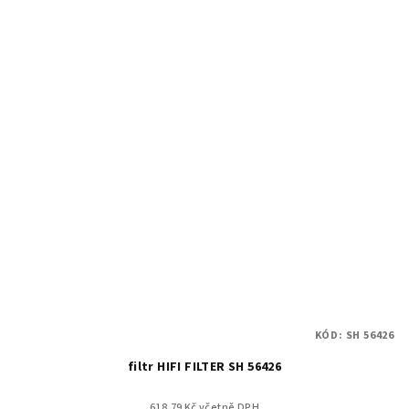
KÓD:
SH 56426
filtr HIFI FILTER SH 56426
618.79 Kč včetně DPH