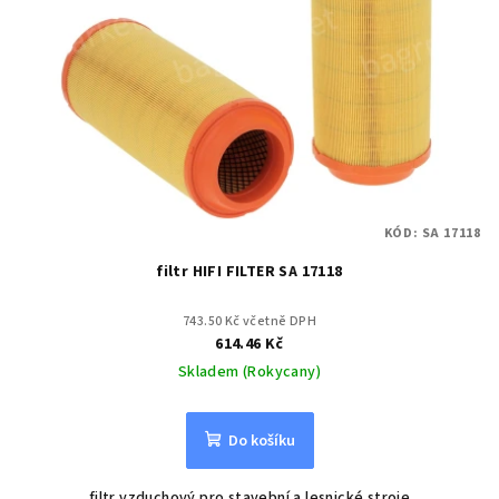
KÓD:
SA 17118
filtr HIFI FILTER SA 17118
743.50 Kč včetně DPH
614.46 Kč
Skladem (Rokycany)
Do košíku
filtr vzduchový pro stavební a lesnické stroje