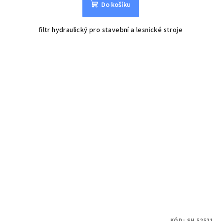
Do košíku
filtr hydraulický pro stavební a lesnické stroje
KÓD:
SH 52521