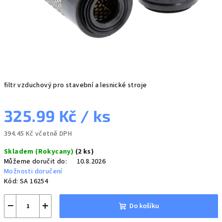
filtr vzduchový pro stavební a lesnické stroje
325.99 Kč
/ ks
394.45 Kč včetně DPH
Měrná
Skladem (Rokycany)
(2 ks)
cena:
Můžeme doručit do:
10.8.2026
Možnosti doručení
Kód:
SA 16254
−
+
Do košíku