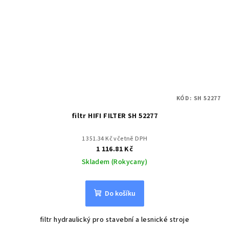
KÓD:
SH 52277
filtr HIFI FILTER SH 52277
1 351.34 Kč včetně DPH
1 116.81 Kč
Skladem (Rokycany)
Do košíku
filtr hydraulický pro stavební a lesnické stroje