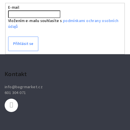
E-mail
Vložením e-mailu souhlasíte s
podmínkami ochrany osobních
údajů
Přihlásit se
Z
á
p
Kontakt
a
info
@
bagrmarket.cz
t
601 304 071
í