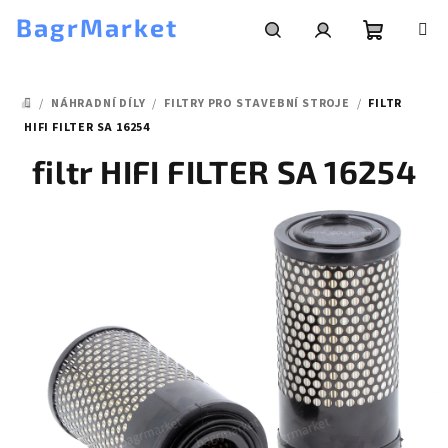
Přejít
BagrMarket
na
obsah
Nákupní
Hledat
Přihlášení
/
NÁHRADNÍ DÍLY
/
FILTRY PRO STAVEBNÍ STROJE
/
FILTR
košík
DOMŮ
HIFI FILTER SA 16254
filtr HIFI FILTER SA 16254