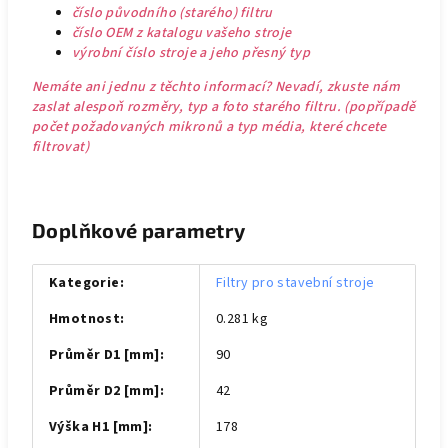
číslo původního (starého) filtru
číslo OEM z katalogu vašeho stroje
výrobní číslo stroje a jeho přesný typ
Nemáte ani jednu z těchto informací? Nevadí, zkuste nám
zaslat alespoň rozměry, typ a foto starého filtru. (popřípadě
počet požadovaných mikronů a typ média, které chcete
filtrovat)
Doplňkové parametry
Kategorie
:
Filtry pro stavební stroje
Hmotnost
:
0.281 kg
Průměr D1 [mm]
:
90
Průměr D2 [mm]
:
42
Výška H1 [mm]
:
178