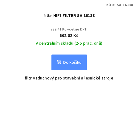
KÓD:
SA 16138
filtr HIFI FILTER SA 16138
729.41 Kč včetně DPH
602.82 Kč
V centrálním skladu (2-5 prac. dnů)
Do košíku
filtr vzduchový pro stavební a lesnické stroje