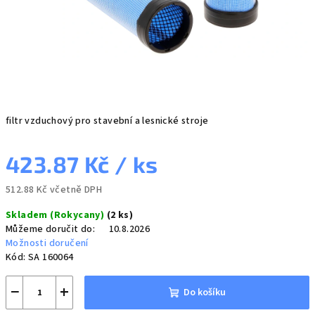
filtr vzduchový pro stavební a lesnické stroje
423.87 Kč
/ ks
512.88 Kč včetně DPH
Měrná
Skladem (Rokycany)
(2 ks)
cena:
Můžeme doručit do:
10.8.2026
Možnosti doručení
Kód:
SA 160064
−
+
Do košíku