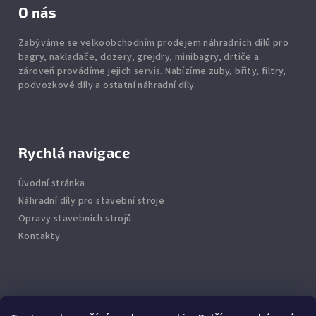
O nás
Zabýváme se velkoobchodním prodejem náhradních dílů pro
bagry, nakladače, dozery, grejdry, minibagry, drtiče
a
zároveň provádíme jejich servis.
Nabízíme
zuby
,
břity
,
filtry
,
podvozkové díly
a ostatní náhradní díly.
Rychlá navigace
Úvodní stránka
Náhradní díly pro stavební stroje
Opravy stavebních strojů
Kontakty
Info