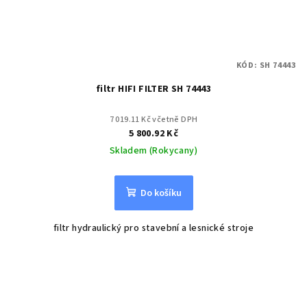
KÓD:
SH 74443
filtr HIFI FILTER SH 74443
7 019.11 Kč včetně DPH
5 800.92 Kč
Skladem (Rokycany)
Do košíku
filtr hydraulický pro stavební a lesnické stroje