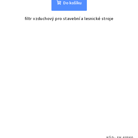
Do košíku
filtr vzduchový pro stavební a lesnické stroje
KÓD:
SH 60560