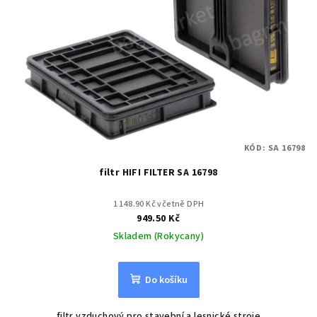
KÓD:
SA 16798
filtr HIFI FILTER SA 16798
1 148.90 Kč včetně DPH
949.50 Kč
Skladem (Rokycany)
Do košíku
filtr vzduchový pro stavební a lesnické stroje