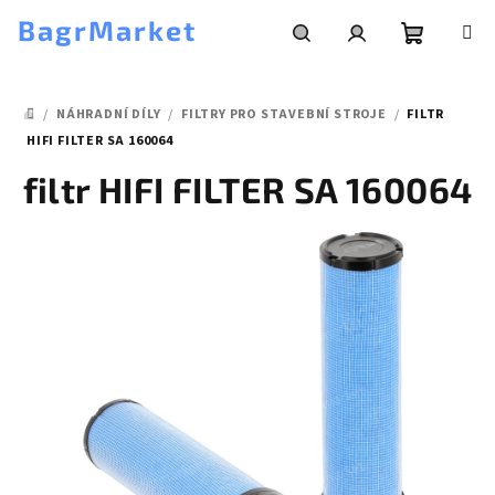
Přejít
BagrMarket
na
obsah
Nákupní
Hledat
Přihlášení
/
NÁHRADNÍ DÍLY
/
FILTRY PRO STAVEBNÍ STROJE
/
FILTR
košík
DOMŮ
HIFI FILTER SA 160064
filtr HIFI FILTER SA 160064