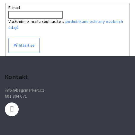
E-mail
Vložením e-mailu souhlasíte s
podmínkami ochrany osobních
údajů
Přihlásit se
Z
á
p
Kontakt
a
info
@
bagrmarket.cz
t
601 304 071
í