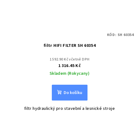
KÓD:
SH 60354
filtr HIFI FILTER SH 60354
1 592.90 Kč včetně DPH
1 316.45 Kč
Skladem (Rokycany)
Do košíku
filtr hydraulický pro stavební a lesnické stroje