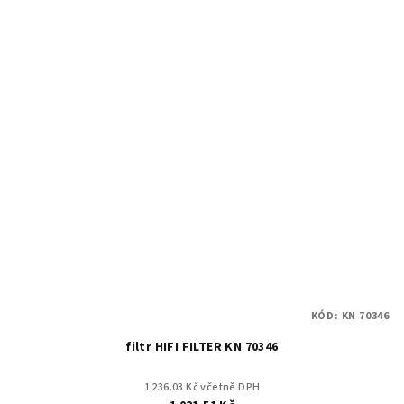
KÓD:
KN 70346
filtr HIFI FILTER KN 70346
1 236.03 Kč včetně DPH