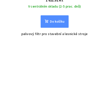
1 021.51 Kč
V centrálním skladu (2-5 prac. dnů)
Do košíku
palivový filtr pro stavební a lesnické stroje