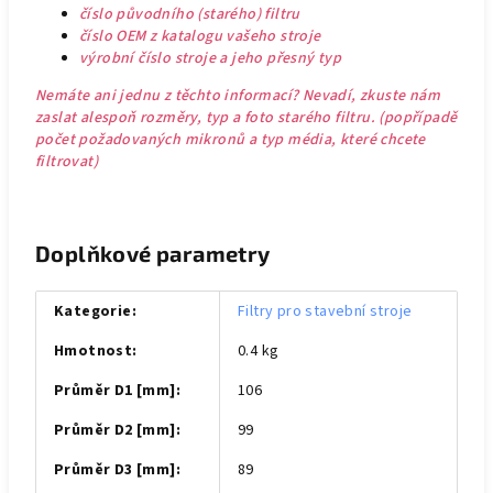
číslo původního (starého) filtru
číslo OEM z katalogu vašeho stroje
výrobní číslo stroje a jeho přesný typ
Nemáte ani jednu z těchto informací? Nevadí, zkuste nám
zaslat alespoň rozměry, typ a foto starého filtru. (popřípadě
počet požadovaných mikronů a typ média, které chcete
filtrovat)
Doplňkové parametry
Kategorie
:
Filtry pro stavební stroje
Hmotnost
:
0.4 kg
Průměr D1 [mm]
:
106
Průměr D2 [mm]
:
99
Průměr D3 [mm]
:
89