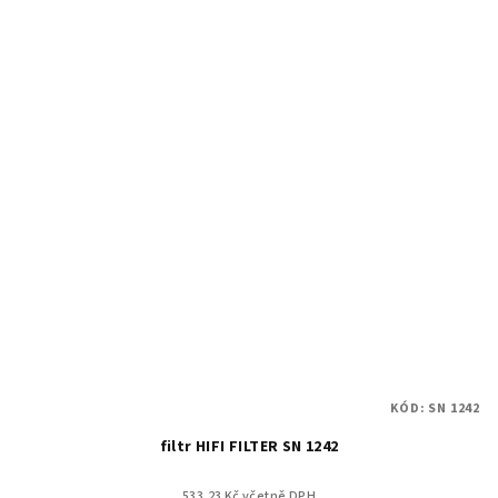
KÓD:
SN 1242
filtr HIFI FILTER SN 1242
533.23 Kč včetně DPH