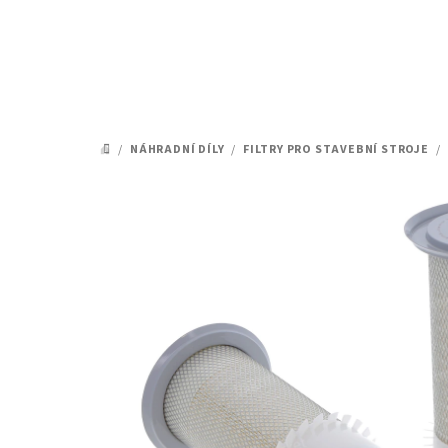
Přejít
na
obsah
/
NÁHRADNÍ DÍLY
/
FILTRY PRO STAVEBNÍ STROJE
/
DOMŮ