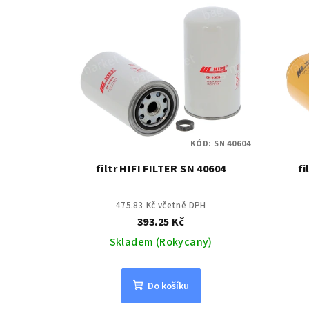
KÓD:
SN 40604
filtr HIFI FILTER SN 40604
fi
475.83 Kč včetně DPH
393.25 Kč
Skladem (Rokycany)
Do košíku