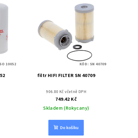
SO 10052
KÓD:
SN 40709
052
filtr HIFI FILTER SN 40709
906.80 Kč včetně DPH
749.42 Kč
Skladem (Rokycany)
Do košíku