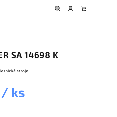
Hledat
Přihlášení
Nákupní
košík
TER SA 14698 K
 lesnické stroje
č
/ ks