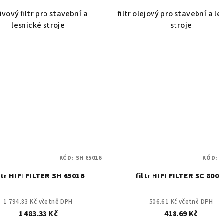
ivový filtr pro stavební a
filtr olejový pro stavební a 
lesnické stroje
stroje
KÓD:
SH 65016
KÓD
ltr HIFI FILTER SH 65016
filtr HIFI FILTER SC 80
1 794.83 Kč včetně DPH
506.61 Kč včetně DPH
1 483.33 Kč
418.69 Kč