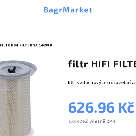
BagrMarket
FILTR HIFI FILTER SA 14698 K
filtr HIFI FIL
filtr vzduchový pro stavební a
626.96 K
758.62 Kč včetně DPH
Měrná
cena: