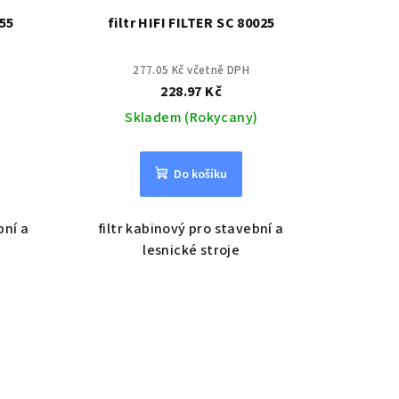
455
filtr HIFI FILTER SC 80025
277.05 Kč včetně DPH
228.97 Kč
Skladem (Rokycany)
Do košíku
bní a
filtr kabinový pro stavební a
lesnické stroje