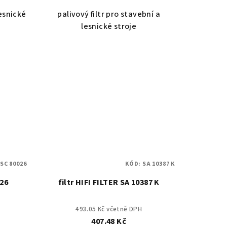
lesnické
palivový filtr pro stavební a
lesnické stroje
:
SC 80026
KÓD:
SA 10387 K
026
filtr HIFI FILTER SA 10387 K
493.05 Kč včetně DPH
407.48 Kč