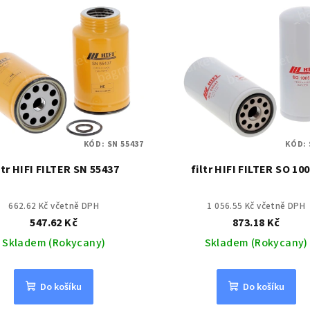
KÓD:
SN 55437
KÓD:
ltr HIFI FILTER SN 55437
filtr HIFI FILTER SO 10
662.62 Kč včetně DPH
1 056.55 Kč včetně DPH
547.62 Kč
873.18 Kč
Skladem (Rokycany)
Skladem (Rokycany)
Do košíku
Do košíku