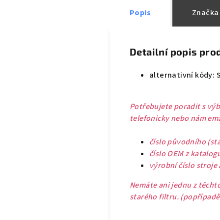
Popis
Značka
Detailní popis pro
alternativní kódy: 
Potřebujete poradit s výb
telefonicky nebo nám emai
číslo původního (sta
číslo OEM z katalog
výrobní číslo stroje
Nemáte ani jednu z těchto
starého filtru. (popřípad