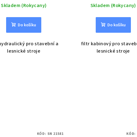
Skladem (Rokycany)
Skladem (Rokycany)
Do košíku
Do košíku
 hydraulický pro stavební a
filtr kabinový pro staveb
lesnické stroje
lesnické stroje
KÓD:
SN 21581
KÓD: