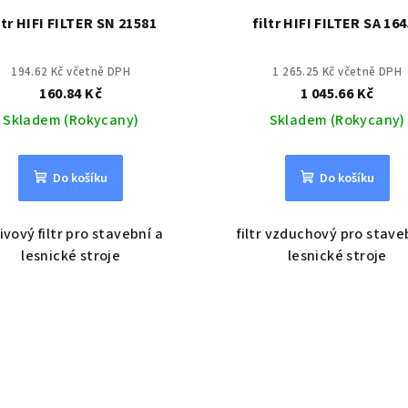
ltr HIFI FILTER SN 21581
filtr HIFI FILTER SA 16
194.62 Kč včetně DPH
1 265.25 Kč včetně DPH
160.84 Kč
1 045.66 Kč
Skladem (Rokycany)
Skladem (Rokycany)
Do košíku
Do košíku
ivový filtr pro stavební a
filtr vzduchový pro stave
lesnické stroje
lesnické stroje