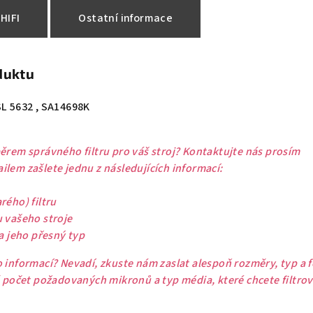
HIFI
Ostatní informace
duktu
SL 5632 , SA14698K
ěrem správného filtru pro váš stroj? Kontaktujte nás prosím
lem zašlete jednu z následujících informací:
rého) filtru
u vašeho stroje
 a jeho přesný typ
 informací? Nevadí, zkuste nám zaslat alespoň rozměry, typ a 
ě počet požadovaných mikronů a typ média, které chcete filtrov