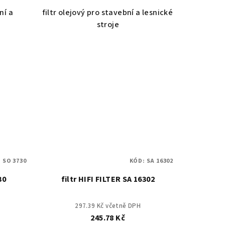
ní a
filtr olejový pro stavební a lesnické
stroje
:
SO 3730
KÓD:
SA 16302
30
filtr HIFI FILTER SA 16302
297.39 Kč včetně DPH
245.78 Kč