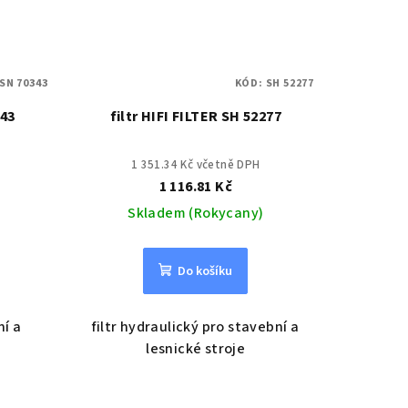
SN 70343
KÓD:
SH 52277
343
filtr HIFI FILTER SH 52277
1 351.34 Kč včetně DPH
1 116.81 Kč
Skladem (Rokycany)
Do košíku
ní a
filtr hydraulický pro stavební a
lesnické stroje