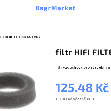
BagrMarket
FILTR HIFI FILTER SA 12959
filtr HIFI FIL
filtr vzduchový pro stavební a
125.48 K
151.83 Kč včetně DPH
Měrná
cena: