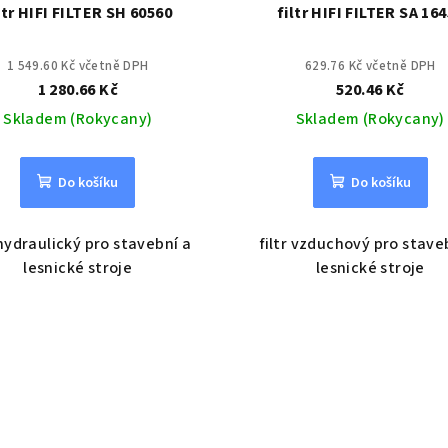
ltr HIFI FILTER SH 60560
filtr HIFI FILTER SA 16
1 549.60 Kč včetně DPH
629.76 Kč včetně DPH
1 280.66 Kč
520.46 Kč
Skladem (Rokycany)
Skladem (Rokycany)
Do košíku
Do košíku
 hydraulický pro stavební a
filtr vzduchový pro stave
lesnické stroje
lesnické stroje