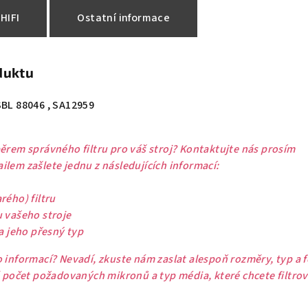
HIFI
Ostatní informace
duktu
SBL 88046 , SA12959
ěrem správného filtru pro váš stroj? Kontaktujte nás prosím
lem zašlete jednu z následujících informací:
rého) filtru
u vašeho stroje
 a jeho přesný typ
 informací? Nevadí, zkuste nám zaslat alespoň rozměry, typ a 
ě počet požadovaných mikronů a typ média, které chcete filtrov