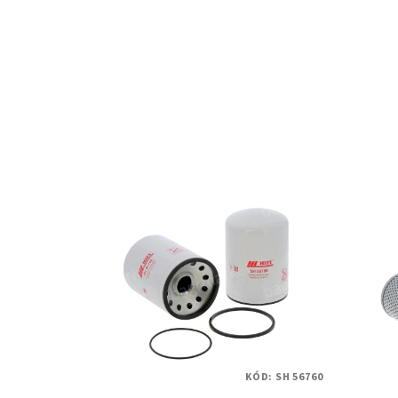
KÓD:
SH 56760