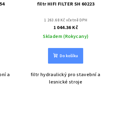
454
filtr HIFI FILTER SH 60223
1 263.68 Kč včetně DPH
1 044.36 Kč
Skladem (Rokycany)
Do košíku
bní a
filtr hydraulický pro stavební a
lesnické stroje