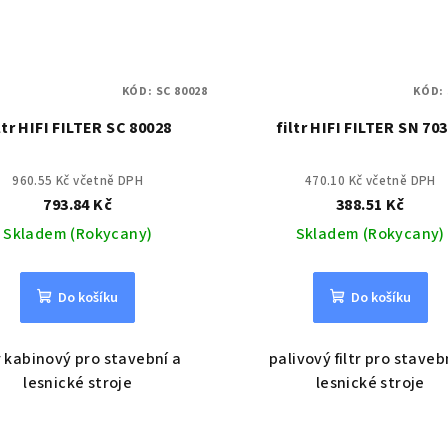
KÓD:
SC 80028
KÓD:
ltr HIFI FILTER SC 80028
filtr HIFI FILTER SN 70
960.55 Kč včetně DPH
470.10 Kč včetně DPH
793.84 Kč
388.51 Kč
Skladem (Rokycany)
Skladem (Rokycany)
Do košíku
Do košíku
tr kabinový pro stavební a
palivový filtr pro staveb
lesnické stroje
lesnické stroje