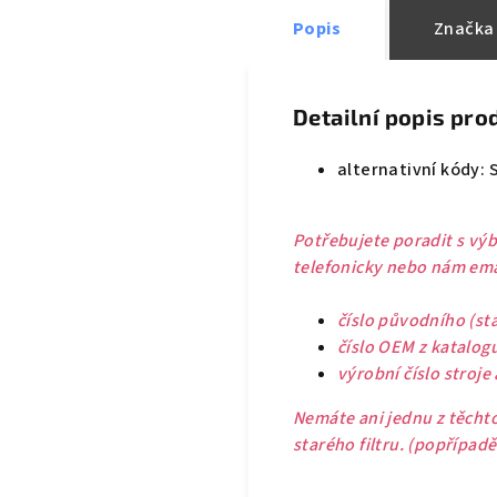
Popis
Značka
Detailní popis pro
alternativní kódy: 
Potřebujete poradit s výb
telefonicky nebo nám emai
číslo původního (sta
číslo OEM z katalog
výrobní číslo stroje
Nemáte ani jednu z těchto
starého filtru. (popřípad