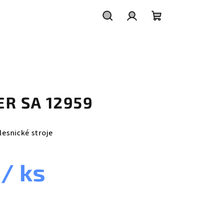
Hledat
Přihlášení
Nákupní
košík
TER SA 12959
 lesnické stroje
č
/ ks