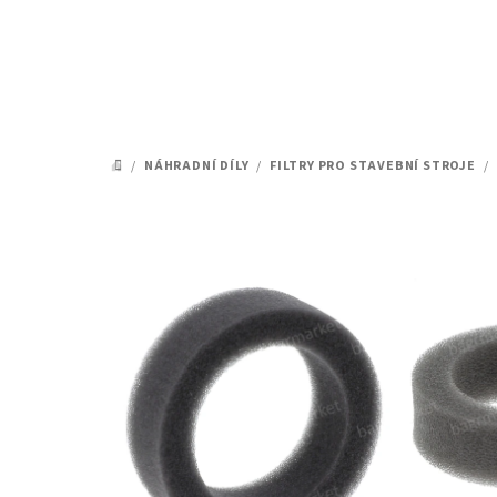
Přejít
na
obsah
/
NÁHRADNÍ DÍLY
/
FILTRY PRO STAVEBNÍ STROJE
/
DOMŮ