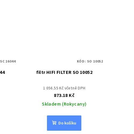
:
SC 16044
KÓD:
SO 10052
044
filtr HIFI FILTER SO 10052
1 056.55 Kč včetně DPH
873.18 Kč
Skladem (Rokycany)
Do košíku