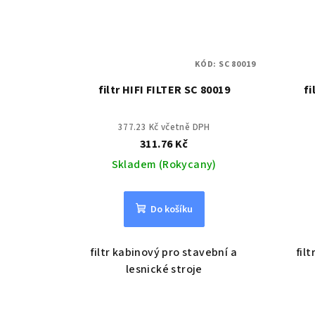
KÓD:
SC 80019
filtr HIFI FILTER SC 80019
fi
377.23 Kč včetně DPH
311.76 Kč
Skladem (Rokycany)
Do košíku
filtr kabinový pro stavební a
fil
lesnické stroje