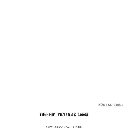
KÓD:
SO 10068
filtr HIFI FILTER SO 10068
1 874.58 Kč včetně DPH