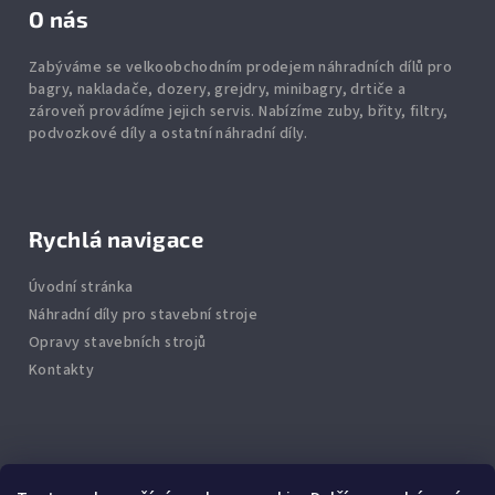
O nás
Zabýváme se velkoobchodním prodejem náhradních dílů pro
bagry, nakladače, dozery, grejdry, minibagry, drtiče
a
zároveň provádíme jejich servis.
Nabízíme
zuby
,
břity
,
filtry
,
podvozkové díly
a ostatní náhradní díly.
Rychlá navigace
Úvodní stránka
Náhradní díly pro stavební stroje
Opravy stavebních strojů
Kontakty
Info