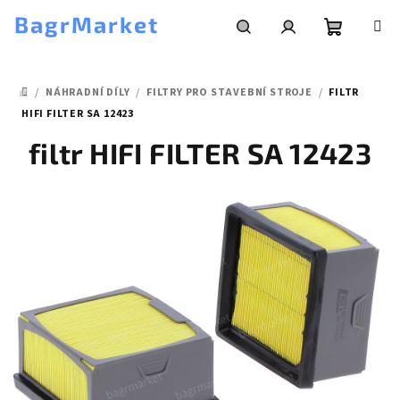
Přejít
BagrMarket
na
obsah
Nákupní
Hledat
Přihlášení
/
NÁHRADNÍ DÍLY
/
FILTRY PRO STAVEBNÍ STROJE
/
FILTR
košík
DOMŮ
HIFI FILTER SA 12423
filtr HIFI FILTER SA 12423