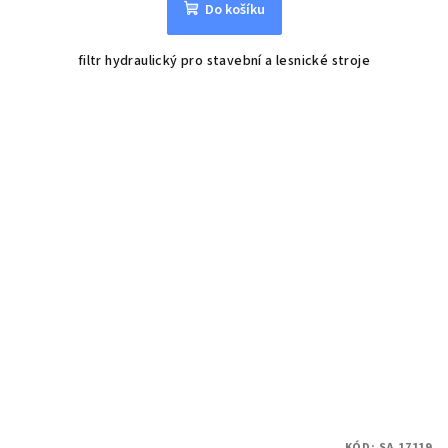
Do košíku
filtr hydraulický pro stavební a lesnické stroje
KÓD:
SA 17119