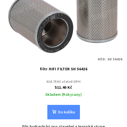
KÓD:
SH 56426
filtr HIFI FILTER SH 56426
618.79 Kč včetně DPH
511.40 Kč
Skladem (Rokycany)
Do košíku
filtr hydraulický pro stavební a lesnické stroje