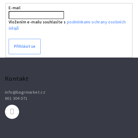
E-mail
Vložením e-mailu souhlasíte s
podmínkami ochrany osobních
údajů
Přihlásit se
Z
á
p
Kontakt
a
info
@
bagrmarket.cz
t
601 304 071
í