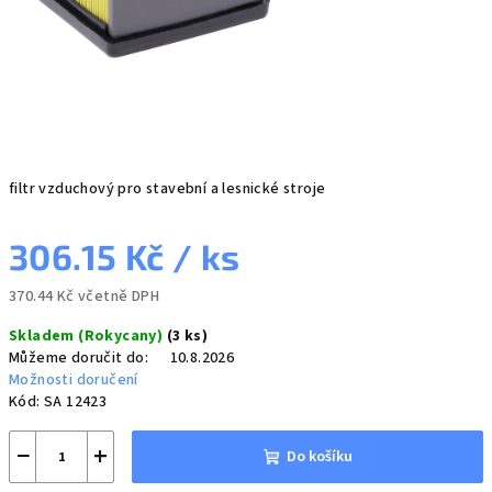
filtr vzduchový pro stavební a lesnické stroje
306.15 Kč
/ ks
370.44 Kč včetně DPH
Měrná
Skladem (Rokycany)
(3 ks)
cena:
Můžeme doručit do:
10.8.2026
Možnosti doručení
Kód:
SA 12423
−
+
Do košíku