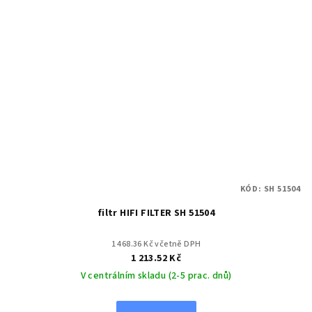
KÓD:
SH 51504
filtr HIFI FILTER SH 51504
1 468.36 Kč včetně DPH
1 213.52 Kč
V centrálním skladu (2-5 prac. dnů)