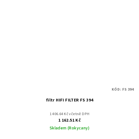
KÓD:
FS 394
filtr HIFI FILTER FS 394
1 406.64 Kč včetně DPH
1 162.51 Kč
Skladem (Rokycany)