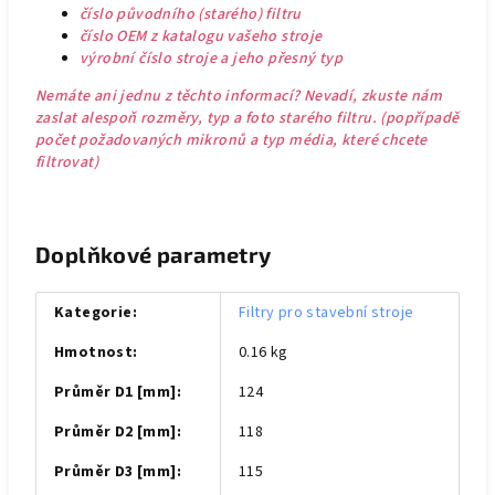
číslo původního (starého) filtru
číslo OEM z katalogu vašeho stroje
výrobní číslo stroje a jeho přesný typ
Nemáte ani jednu z těchto informací? Nevadí, zkuste nám
zaslat alespoň rozměry, typ a foto starého filtru. (popřípadě
počet požadovaných mikronů a typ média, které chcete
filtrovat)
Doplňkové parametry
Kategorie
:
Filtry pro stavební stroje
Hmotnost
:
0.16 kg
Průměr D1 [mm]
:
124
Průměr D2 [mm]
:
118
Průměr D3 [mm]
:
115