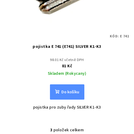
KÓD:
E 741
pojistka E 741 (E741) SILVER K1-K3
98.01 Kč včetně DPH
81 Kč
Skladem (Rokycany)
Do košíku
pojistka pro zuby řady SILVER K1-K3
3
položek celkem
O