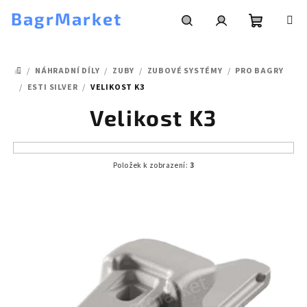
Přejít
BagrMarket
na
obsah
Nákupní
Hledat
Přihlášení
/
NÁHRADNÍ DÍLY
/
ZUBY
/
ZUBOVÉ SYSTÉMY
/
PRO BAGRY
košík
DOMŮ
/
ESTI SILVER
/
VELIKOST K3
Velikost K3
Položek k zobrazení:
3
V
ý
p
i
s
p