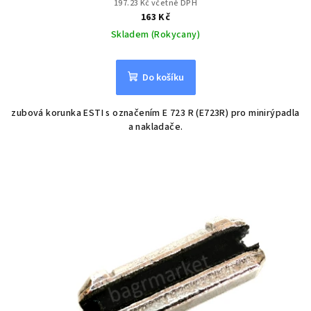
197.23 Kč včetně DPH
163 Kč
Skladem (Rokycany)
Do košíku
zubová korunka ESTI s označením E 723 R (E723R) pro minirýpadla
a nakladače.