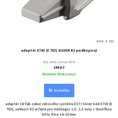
r
o
d
u
k
t
KÓD:
E 703
ů
adaptér E703 (E 703) SILVER K3 podkopový
301.29 Kč včetně DPH
249 Kč
Skladem (Rokycany)
Do košíku
adaptér (držák zubu) zubového systému ESTI Silver kód E703 (E
703), velikost K3 určená pro minibagry 2,5- 3,5 tuny s tloušťkou
břitu lžíce 16-20 mm