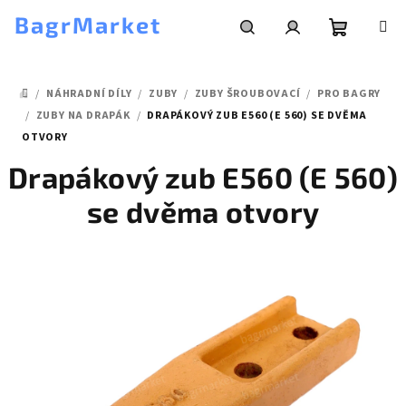
Přejít
BagrMarket
na
obsah
Nákupní
Hledat
Přihlášení
/
NÁHRADNÍ DÍLY
/
ZUBY
/
ZUBY ŠROUBOVACÍ
/
PRO BAGRY
košík
DOMŮ
/
ZUBY NA DRAPÁK
/
DRAPÁKOVÝ ZUB E560 (E 560) SE DVĚMA
OTVORY
Drapákový zub E560 (E 560)
se dvěma otvory