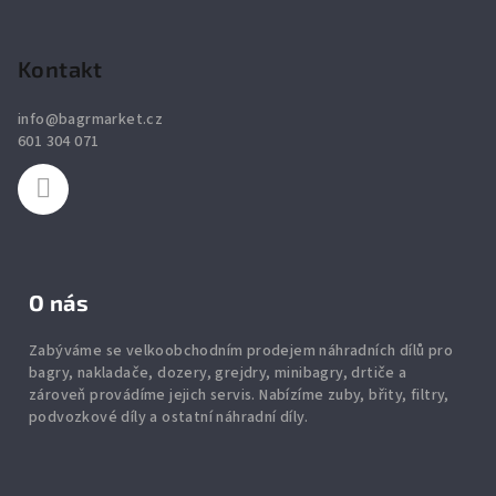
Z
á
p
Kontakt
a
info
@
bagrmarket.cz
t
601 304 071
í
O nás
Zabýváme se velkoobchodním prodejem náhradních dílů pro
bagry, nakladače, dozery, grejdry, minibagry, drtiče
a
zároveň provádíme jejich servis.
Nabízíme
zuby
,
břity
,
filtry
,
podvozkové díly
a ostatní náhradní díly.