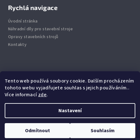
Rychlá navigace
Úvodní stránka
Náhradní díly pro stavební stroje
Opravy stavebních strojů
Kontakty
Info
Tento web používá soubory cookie. Dalším procházením
tohoto webu vyjadřujete souhlas s jejich používáním..
Jak nakupovat
Více informací
zde
.
Obchodní podmínky
Podmínky ochrany osobních údajů
Nastavení
Copyright 2026
BagrMarket
. Všechna práva vyhrazena.
Odmítnout
Souhlasím
Vytvořil Shoptet