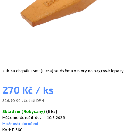
zub na drapák E560 (E 560) se dvěma otvory na bagrové lopaty.
270 Kč
/ ks
326.70 Kč včetně DPH
Měrná
Skladem (Rokycany)
(6 ks)
cena:
Můžeme doručit do:
10.8.2026
Možnosti doručení
Kód:
E 560