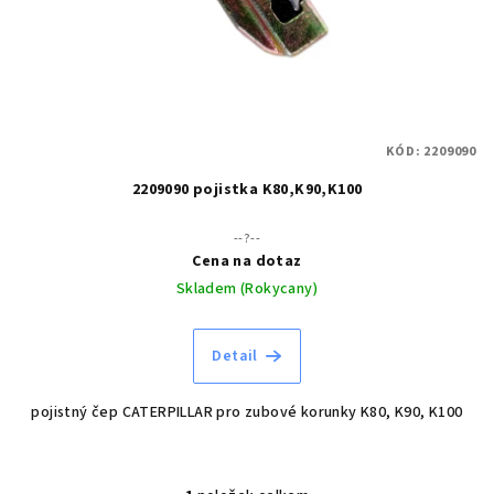
o
d
u
k
t
KÓD:
2209090
ů
2209090 pojistka K80,K90,K100
--?--
Cena na dotaz
Skladem (Rokycany)
Detail
pojistný čep CATERPILLAR pro zubové korunky K80, K90, K100