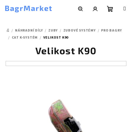
Přejít
BagrMarket
na
obsah
Nákupní
Hledat
Přihlášení
/
NÁHRADNÍ DÍLY
/
ZUBY
/
ZUBOVÉ SYSTÉMY
/
PRO BAGRY
košík
DOMŮ
/
CAT K-SYSTÉM
/
VELIKOST K90
Velikost K90
V
ý
p
i
s
p
r