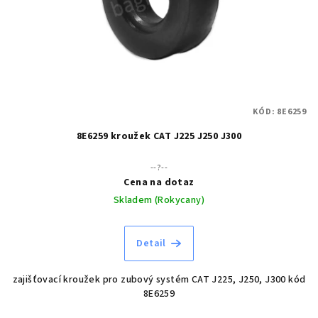
r
o
d
u
k
t
KÓD:
8E6259
ů
8E6259 kroužek CAT J225 J250 J300
--?--
Cena na dotaz
Skladem (Rokycany)
Detail
zajišťovací kroužek pro zubový systém CAT J225, J250, J300 kód
8E6259