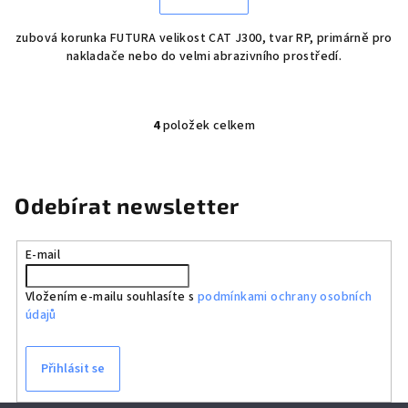
zubová korunka FUTURA velikost CAT J300, tvar RP, primárně pro
nakladače nebo do velmi abrazivního prostředí.
4
položek celkem
O
v
l
á
Odebírat newsletter
d
a
E-mail
c
í
Vložením e-mailu souhlasíte s
podmínkami ochrany osobních
p
údajů
r
v
k
Přihlásit se
y
v