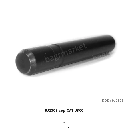
KÓD:
9J2308
9J2308 čep CAT J300
--?--