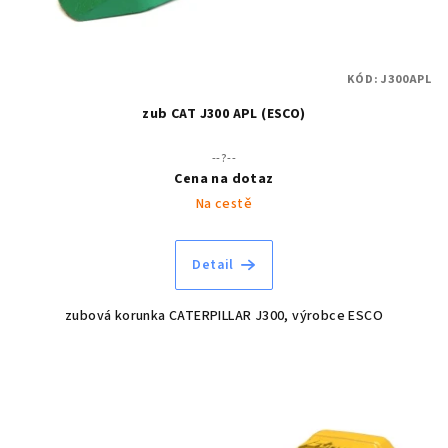
KÓD:
J300APL
zub CAT J300 APL (ESCO)
--?--
Cena na dotaz
Na cestě
Detail
zubová korunka CATERPILLAR J300, výrobce ESCO