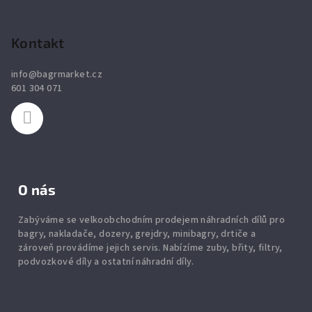
Z
ý
á
p
p
Kontakt
i
a
s
info
@
bagrmarket.cz
u
t
601 304 071
í
O nás
Zabýváme se velkoobchodním prodejem náhradních dílů pro
bagry, nakladače, dozery, grejdry, minibagry, drtiče
a
zároveň provádíme jejich servis.
Nabízíme
zuby
,
břity
,
filtry
,
podvozkové díly
a ostatní náhradní díly.