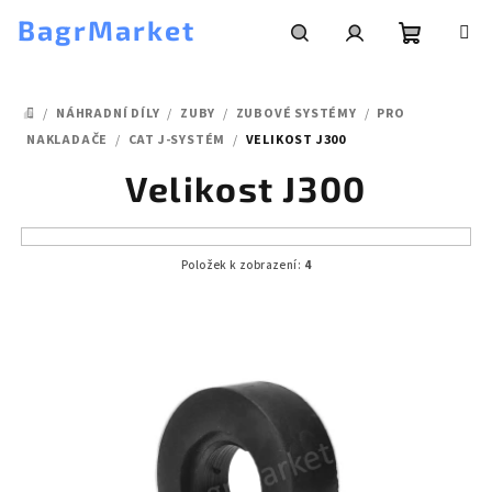
Přejít
BagrMarket
na
obsah
Nákupní
Hledat
Přihlášení
/
NÁHRADNÍ DÍLY
/
ZUBY
/
ZUBOVÉ SYSTÉMY
/
PRO
košík
DOMŮ
NAKLADAČE
/
CAT J-SYSTÉM
/
VELIKOST J300
Velikost J300
Položek k zobrazení:
4
V
ý
p
i
s
p