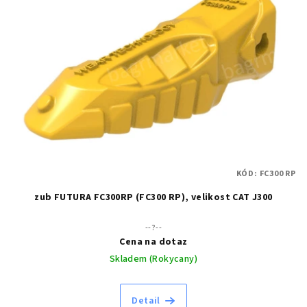
KÓD:
FC300 RP
zub FUTURA FC300RP (FC300 RP), velikost CAT J300
--?--
Cena na dotaz
Skladem (Rokycany)
Detail