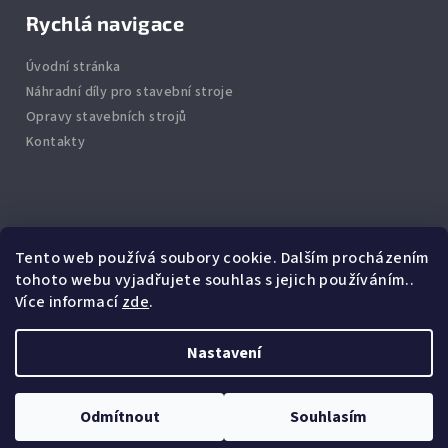
Rychlá navigace
Úvodní stránka
Náhradní díly pro stavební stroje
Opravy stavebních strojů
Kontakty
Info
Tento web používá soubory cookie. Dalším procházením
tohoto webu vyjadřujete souhlas s jejich používáním..
Jak nakupovat
Více informací
zde
.
Obchodní podmínky
Podmínky ochrany osobních údajů
Nastavení
Copyright 2026
BagrMarket
. Všechna práva vyhrazena.
Odmítnout
Souhlasím
Vytvořil Shoptet