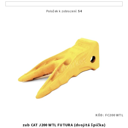
Položek k zobrazení:
54
V
ý
p
i
s
p
r
o
d
u
k
t
KÓD:
FC200 WTL
ů
zub CAT J200 WTL FUTURA (dvojitá špička)