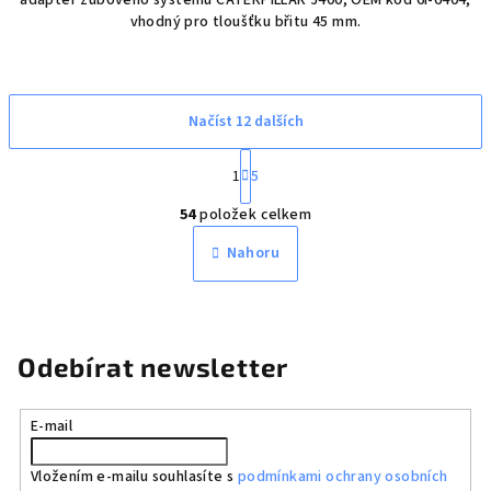
adaptér zubového systému CATERPILLAR J400, OEM kód 6I-6404,
vhodný pro tloušťku břitu 45 mm.
Načíst 12 dalších
S
1
5
t
O
r
54
položek celkem
á
v
n
l
Nahoru
k
á
o
d
v
a
á
n
c
Odebírat newsletter
í
í
p
r
E-mail
v
k
Vložením e-mailu souhlasíte s
podmínkami ochrany osobních