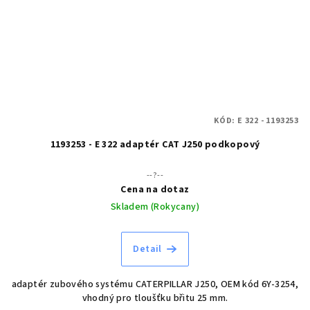
KÓD:
E 322 - 1193253
1193253 - E 322 adaptér CAT J250 podkopový
--?--
Cena na dotaz
Skladem (Rokycany)
Detail
adaptér zubového systému CATERPILLAR J250, OEM kód 6Y-3254,
vhodný pro tloušťku břitu 25 mm.