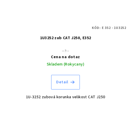
KÓD:
E 352 - 1U3252
1U3252 zub CAT J250, E352
--?--
Cena na dotaz
Skladem (Rokycany)
Detail
1U-3252 zubová korunka velikost CAT J250