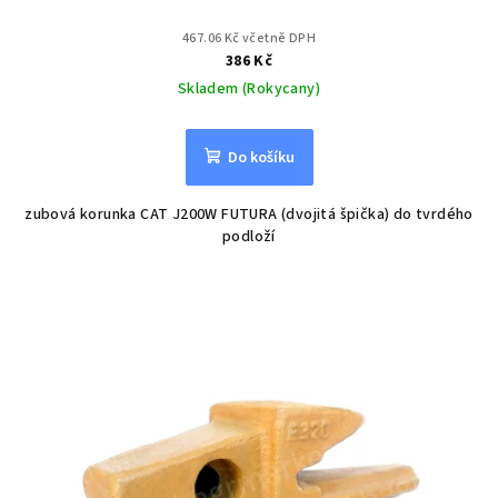
467.06 Kč včetně DPH
386 Kč
Skladem (Rokycany)
Do košíku
zubová korunka CAT J200W FUTURA (dvojitá špička) do tvrdého
podloží