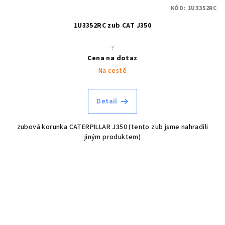
KÓD:
1U3352RC
1U3352RC zub CAT J350
--?--
Cena na dotaz
Na cestě
Detail
zubová korunka CATERPILLAR J350 (tento zub jsme nahradili
jiným produktem)