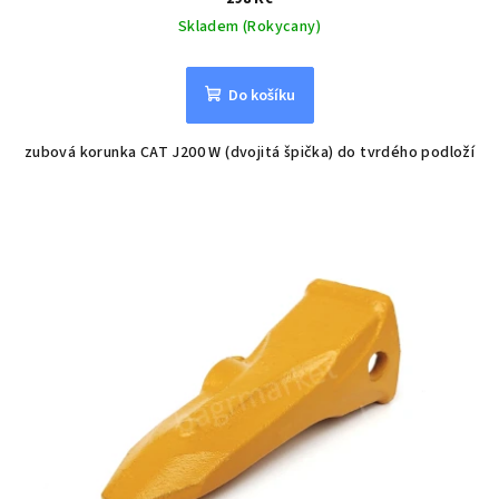
Skladem (Rokycany)
Do košíku
zubová korunka CAT J200 W (dvojitá špička) do tvrdého podloží