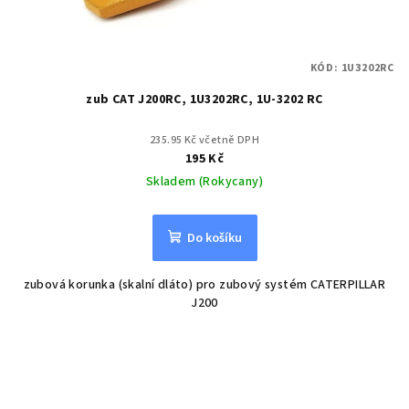
KÓD:
1U3202RC
zub CAT J200RC, 1U3202RC, 1U-3202 RC
235.95 Kč včetně DPH
195 Kč
Skladem (Rokycany)
Do košíku
zubová korunka (skalní dláto) pro zubový systém CATERPILLAR
J200