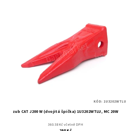
KÓD:
1U3202WTLU
zub CAT J200 W (dvojitá špička) 1U3202WTLU, MC 20W
360.58 Kč včetně DPH
298 Kč