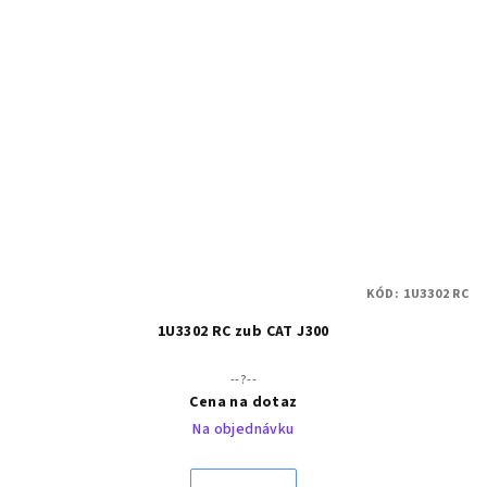
KÓD:
1U3302 RC
1U3302 RC zub CAT J300
--?--
Cena na dotaz
Na objednávku