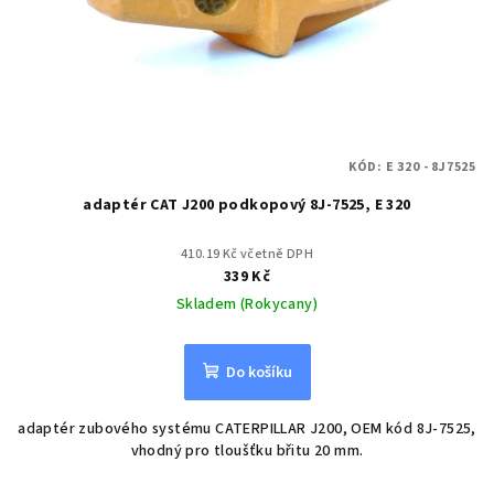
KÓD:
E 320 - 8J7525
adaptér CAT J200 podkopový 8J-7525, E 320
410.19 Kč včetně DPH
339 Kč
Skladem (Rokycany)
Do košíku
adaptér zubového systému CATERPILLAR J200, OEM kód 8J-7525,
vhodný pro tloušťku břitu 20 mm.