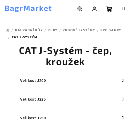
Přejít
BagrMarket
na
obsah
Nákupní
Hledat
Přihlášení
/
NÁHRADNÍ DÍLY
/
ZUBY
/
ZUBOVÉ SYSTÉMY
/
PRO BAGRY
košík
DOMŮ
/
CAT J-SYSTÉM
CAT J-Systém - čep,
kroužek
Velikost J200
Velikost J225
Velikost J250