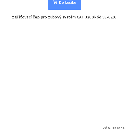
Do košíku
zajišťovací čep pro zubový systém CAT J200 kód 8E-6208
KÓD:
8E6209