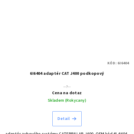
KÓD:
6I6404
6I6404 adaptér CAT J400 podkopový
--?--
Cena na dotaz
Skladem (Rokycany)
Detail