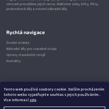
zároveň provádíme jejich servis.
Nabízíme
zuby
,
břity
,
filtry
,
podvozkové díly
a ostatní náhradní díly.
Rychlá navigace
Úvodní stránka
Náhradní díly pro stavební stroje
Opravy stavebních strojů
Kontakty
Info
Tento web používá soubory cookie. Dalším procházením
tohoto webu vyjadřujete souhlas s jejich používáním..
Jak nakupovat
Více informací
zde
.
Obchodní podmínky
Podmínky ochrany osobních údajů