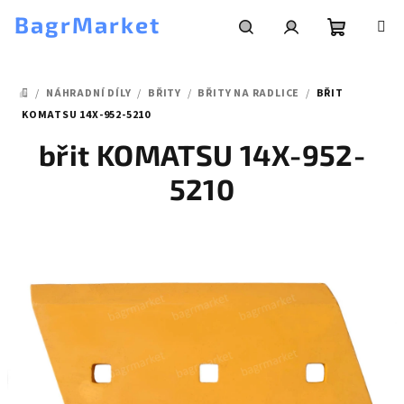
Přejít
BagrMarket
na
obsah
Nákupní
Hledat
Přihlášení
/
NÁHRADNÍ DÍLY
/
BŘITY
/
BŘITY NA RADLICE
/
BŘIT
košík
DOMŮ
KOMATSU 14X-952-5210
břit KOMATSU 14X-952-
5210