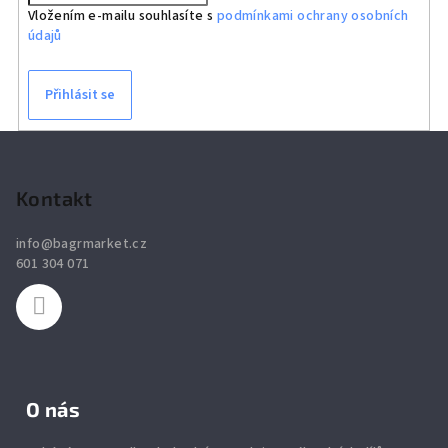
Vložením e-mailu souhlasíte s
podmínkami ochrany osobních
údajů
Přihlásit se
Z
á
p
Kontakt
a
info
@
bagrmarket.cz
t
601 304 071
í
O nás