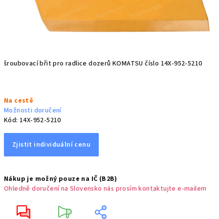
šroubovací břit pro radlice dozerů KOMATSU číslo 14X-952-5210
Měrná
Na cestě
cena:
Možnosti doručení
Kód:
14X-952-5210
Zjistit individuální cenu
Nákup je možný pouze na IČ (B2B)
Ohledně doručení na Slovensko nás prosím kontaktujte e-mailem