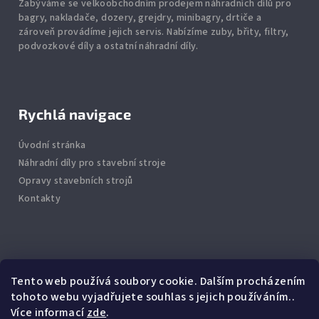
Zabýváme se velkoobchodním prodejem náhradních dílů pro
bagry, nakladače, dozery, grejdry, minibagry, drtiče
a
zároveň provádíme jejich servis.
Nabízíme
zuby
,
břity
,
filtry
,
podvozkové díly
a ostatní náhradní díly.
Rychlá navigace
Úvodní stránka
Náhradní díly pro stavební stroje
Opravy stavebních strojů
Kontakty
Info
Tento web používá soubory cookie. Dalším procházením
tohoto webu vyjadřujete souhlas s jejich používáním..
Jak nakupovat
Více informací
zde
.