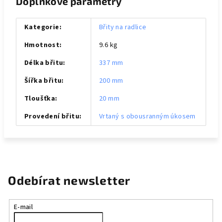
Doplňkové parametry
Kategorie
:
Břity na radlice
Hmotnost
:
9.6 kg
Délka břitu
:
337 mm
Šířka břitu
:
200 mm
Tloušťka
:
20 mm
Provedení břitu
:
Vrtaný s obousranným úkosem
Odebírat newsletter
E-mail