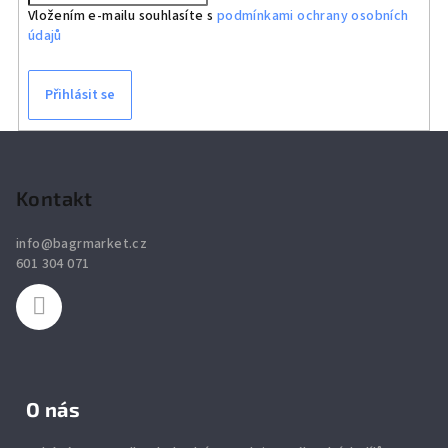
Vložením e-mailu souhlasíte s
podmínkami ochrany osobních
údajů
Přihlásit se
Z
á
p
Kontakt
a
info
@
bagrmarket.cz
t
601 304 071
í
O nás