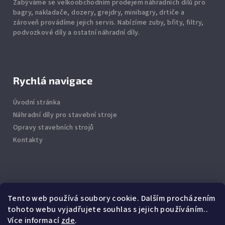
Zabýváme se velkoobchodním prodejem náhradních dílů pro
bagry, nakladače, dozery, grejdry, minibagry, drtiče
a
zároveň provádíme jejich servis.
Nabízíme
zuby
,
břity
,
filtry
,
podvozkové díly
a ostatní náhradní díly.
Rychlá navigace
Úvodní stránka
Náhradní díly pro stavební stroje
Opravy stavebních strojů
Kontakty
Info
Tento web používá soubory cookie. Dalším procházením
tohoto webu vyjadřujete souhlas s jejich používáním..
Jak nakupovat
Více informací
zde
.