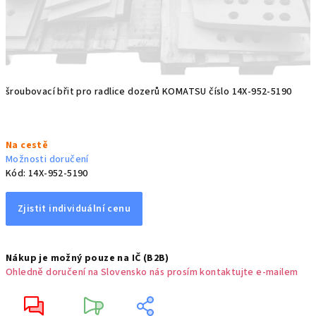
šroubovací břit pro radlice dozerů KOMATSU číslo 14X-952-5190
Měrná
Na cestě
cena:
Možnosti doručení
Kód:
14X-952-5190
Zjistit individuální cenu
Nákup je možný pouze na IČ (B2B)
Ohledně doručení na Slovensko nás prosím kontaktujte e-mailem