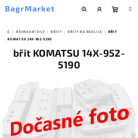
Přejít
BagrMarket
na
obsah
Nákupní
Hledat
Přihlášení
/
NÁHRADNÍ DÍLY
/
BŘITY
/
BŘITY NA RADLICE
/
BŘIT
košík
DOMŮ
KOMATSU 14X-952-5190
břit KOMATSU 14X-952-
5190