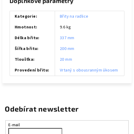
Doplňkové parametry
Kategorie
:
Břity na radlice
Hmotnost
:
9.6 kg
Délka břitu
:
337 mm
Šířka břitu
:
200 mm
Tloušťka
:
20 mm
Provedení břitu
:
Vrtaný s obousranným úkosem
Odebírat newsletter
E-mail