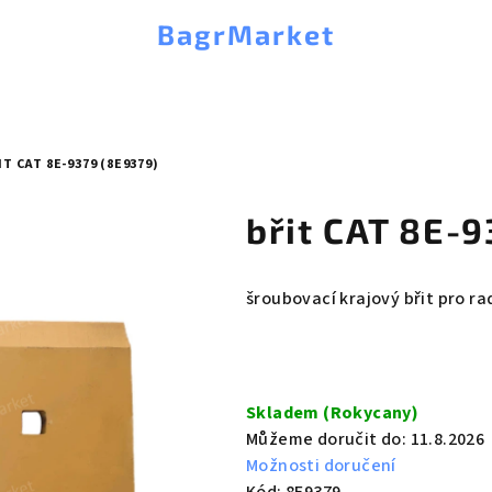
BagrMarket
IT CAT 8E-9379 (8E9379)
břit CAT 8E-
šroubovací krajový břit pro r
Měrná
cena:
Skladem (Rokycany)
Můžeme doručit do:
11.8.2026
Možnosti doručení