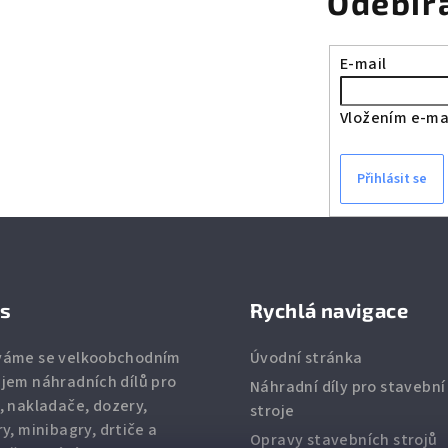
Odebír
E-mail
Vložením e-mai
Přihlásit se
ás
Rychlá navigace
váme se velkoobchodním
Úvodní stránka
jem náhradních dílů pro
Náhradní díly pro stavební
, nakladače, dozery,
stroje
ry, minibagry, drtiče
a
Opravy stavebních strojů