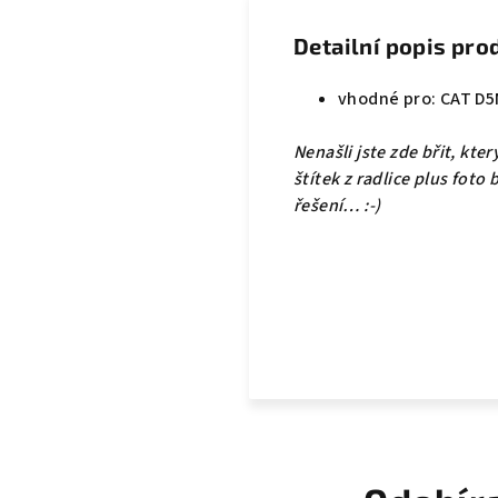
Detailní popis pro
vhodné pro: CAT D5N
Nenašli jste zde břit, kte
štítek z radlice plus foto
řešení… :-)