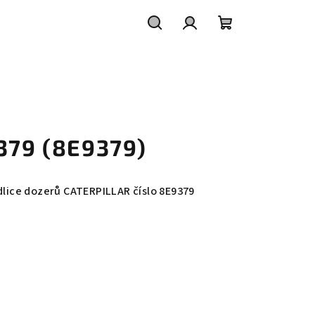
Hledat
Přihlášení
Nákupní
košík
9379 (8E9379)
adlice dozerů CATERPILLAR číslo 8E9379