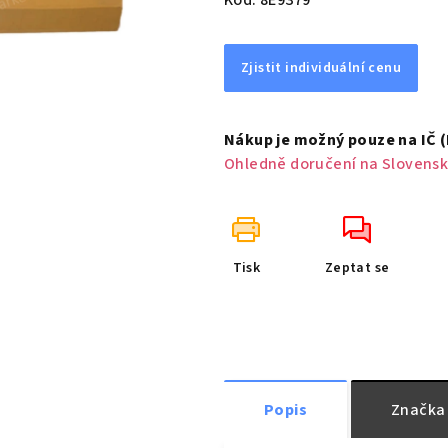
Kód:
8E9379
Zjistit individuální cenu
Nákup je možný pouze na IČ 
Ohledně doručení na Slovensk
Tisk
Zeptat se
Popis
Značka