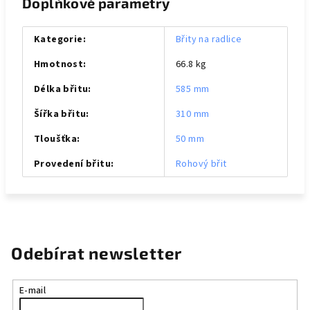
Doplňkové parametry
Kategorie
:
Břity na radlice
Hmotnost
:
66.8 kg
Délka břitu
:
585 mm
Šířka břitu
:
310 mm
Tloušťka
:
50 mm
Provedení břitu
:
Rohový břit
Odebírat newsletter
E-mail