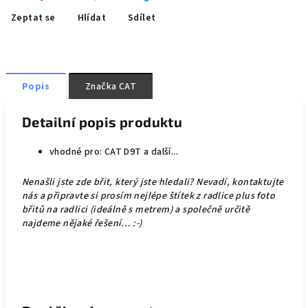
Zeptat se
Hlídat
Sdílet
Popis
Značka
CAT
Detailní popis produktu
vhodné pro: CAT D9T a další...
Nenašli jste zde břit, který jste hledali? Nevadí, kontaktujte
nás a připravte si prosím nejlépe štítek z radlice plus foto
břitů na radlici (ideálně s metrem) a společně určitě
najdeme nějaké řešení… :-)