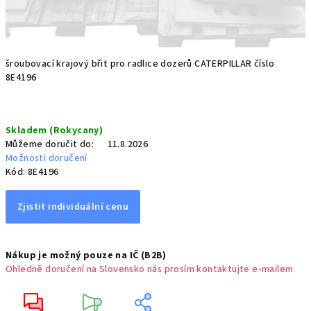
šroubovací krajový břit pro radlice dozerů CATERPILLAR číslo
8E4196
Měrná
Skladem (Rokycany)
cena:
Můžeme doručit do:
11.8.2026
Možnosti doručení
Kód:
8E4196
Zjistit individuální cenu
Nákup je možný pouze na IČ (B2B)
Ohledně doručení na Slovensko nás prosím kontaktujte e-mailem