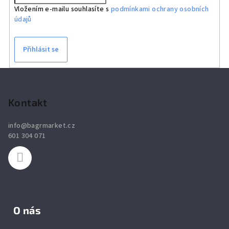
Vložením e-mailu souhlasíte s
podmínkami ochrany osobních
údajů
Přihlásit se
Z
á
p
Kontakt
a
info
@
bagrmarket.cz
t
601 304 071
í
O nás