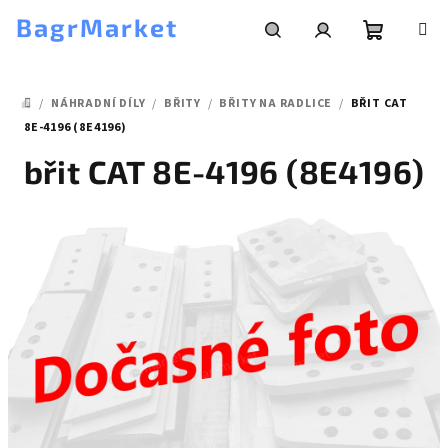
Přejít
BagrMarket
na
obsah
Nákupní
Hledat
Přihlášení
/
NÁHRADNÍ DÍLY
/
BŘITY
/
BŘITY NA RADLICE
/
BŘIT CAT
košík
DOMŮ
8E-4196 (8E4196)
břit CAT 8E-4196 (8E4196)