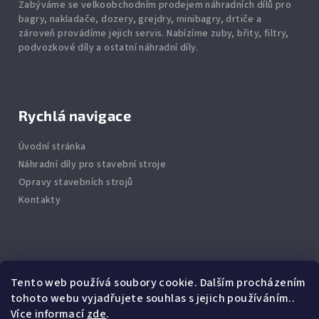
Zabýváme se velkoobchodním prodejem náhradních dílů pro
bagry, nakladače, dozery, grejdry, minibagry, drtiče
a
zároveň provádíme jejich servis.
Nabízíme
zuby
,
břity
,
filtry
,
podvozkové díly
a ostatní náhradní díly.
Rychlá navigace
Úvodní stránka
Náhradní díly pro stavební stroje
Opravy stavebních strojů
Kontakty
Info
Tento web používá soubory cookie. Dalším procházením
tohoto webu vyjadřujete souhlas s jejich používáním..
Jak nakupovat
Více informací
zde
.