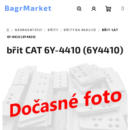
Přejít
BagrMarket
na
obsah
Nákupní
Hledat
Přihlášení
/
NÁHRADNÍ DÍLY
/
BŘITY
/
BŘITY NA RADLICE
/
BŘIT CAT
košík
DOMŮ
6Y-4410 (6Y4410)
břit CAT 6Y-4410 (6Y4410)