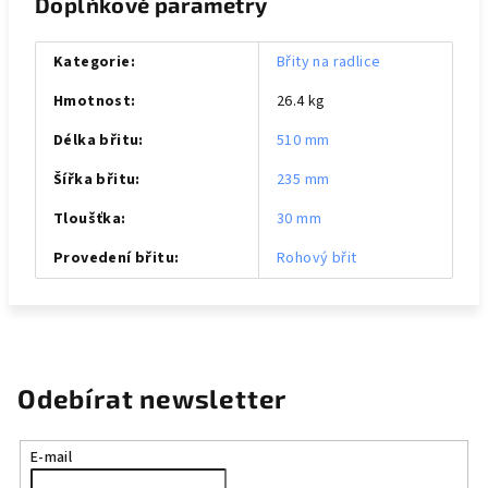
Doplňkové parametry
Kategorie
:
Břity na radlice
Hmotnost
:
26.4 kg
Délka břitu
:
510 mm
Šířka břitu
:
235 mm
Tloušťka
:
30 mm
Provedení břitu
:
Rohový břit
Odebírat newsletter
E-mail