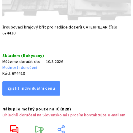
šroubovací krajový břit pro radlice dozerů CATERPILLAR číslo
6Y4410
Měrná
Skladem (Rokycany)
cena:
Můžeme doručit do:
10.8.2026
Možnosti doručení
Kód:
6Y4410
Zjistit individuální cenu
Nákup je možný pouze na IČ (B2B)
Ohledně doručení na Slovensko nás prosím kontaktujte e-mailem