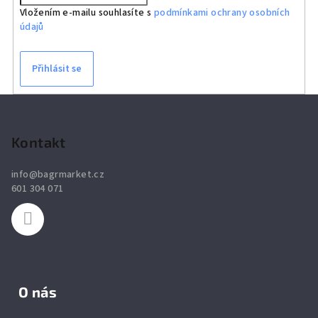
Vložením e-mailu souhlasíte s
podmínkami ochrany osobních
údajů
Přihlásit se
Z
á
p
Kontakt
a
info
@
bagrmarket.cz
t
601 304 071
í
O nás