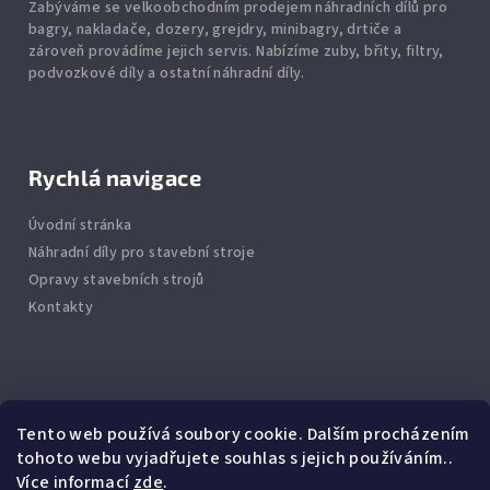
Zabýváme se velkoobchodním prodejem náhradních dílů pro
bagry, nakladače, dozery, grejdry, minibagry, drtiče
a
zároveň provádíme jejich servis.
Nabízíme
zuby
,
břity
,
filtry
,
podvozkové díly
a ostatní náhradní díly.
Rychlá navigace
Úvodní stránka
Náhradní díly pro stavební stroje
Opravy stavebních strojů
Kontakty
Info
Tento web používá soubory cookie. Dalším procházením
tohoto webu vyjadřujete souhlas s jejich používáním..
Jak nakupovat
Více informací
zde
.