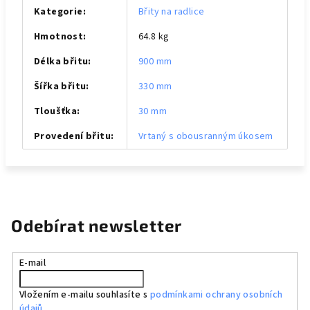
Kategorie
:
Břity na radlice
Hmotnost
:
64.8 kg
Délka břitu
:
900 mm
Šířka břitu
:
330 mm
Tloušťka
:
30 mm
Provedení břitu
:
Vrtaný s obousranným úkosem
Odebírat newsletter
E-mail
Vložením e-mailu souhlasíte s
podmínkami ochrany osobních
údajů