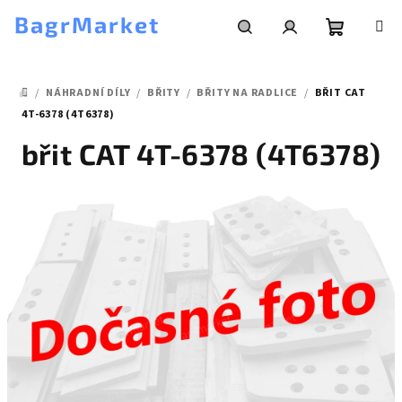
Přejít
BagrMarket
na
obsah
Nákupní
Hledat
Přihlášení
/
NÁHRADNÍ DÍLY
/
BŘITY
/
BŘITY NA RADLICE
/
BŘIT CAT
košík
DOMŮ
4T-6378 (4T6378)
břit CAT 4T-6378 (4T6378)