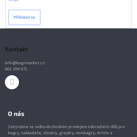
Přihlásit se
Z
á
p
Kontakt
a
info
@
bagrmarket.cz
t
601 304 071
í
O nás
Zabýváme se velkoobchodním prodejem náhradních dílů pro
bagry, nakladače, dozery, grejdry, minibagry, drtiče
a