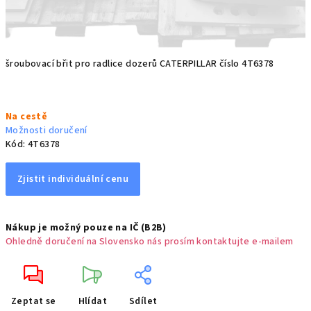
šroubovací břit pro radlice dozerů CATERPILLAR číslo 4T6378
Měrná
Na cestě
cena:
Možnosti doručení
Kód:
4T6378
Zjistit individuální cenu
Nákup je možný pouze na IČ (B2B)
Ohledně doručení na Slovensko nás prosím kontaktujte e-mailem
Zeptat se
Hlídat
Sdílet