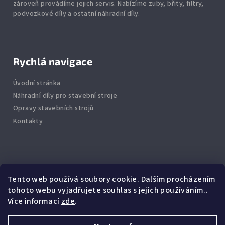
zároveň provádíme jejich servis.
Nabízíme
zuby
,
břity
,
filtry
,
podvozkové díly
a ostatní náhradní díly.
Rychlá navigace
Úvodní stránka
Náhradní díly pro stavební stroje
Opravy stavebních strojů
Kontakty
Info
Tento web používá soubory cookie. Dalším procházením
tohoto webu vyjadřujete souhlas s jejich používáním..
Jak nakupovat
Více informací
zde
.
Obchodní podmínky
Podmínky ochrany osobních údajů